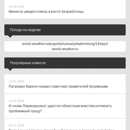
18.05.2026
Министр увидел плюсы в росте безработицы
Погода на неделю
world-weather.ru/pogoda/russia/yekaterinburg/14days/
world-weather.ru
Популярные новости
16.07.2026
Патриарх Кирилл назвал советских правителей безумными
10.07.2026
И снова Первоуральск: удастся областным властям успокоить
проблемный город?
08.07.2026