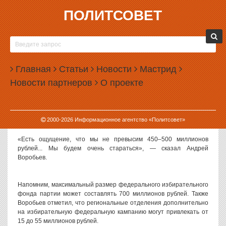
ПОЛИТСОВЕТ
12.10.2011, 14:55
«ЕДИНАЯ РОССИЯ» РАССЧИТЫВАЕТ
УЛОЖИТЬСЯ НА ВЫБОРАХ В ПОЛМИЛЛИАРДА
Главная
Статьи
Новости
Мастрид
«Единая Россия» планирует потратить на федеральную
Новости партнеров
О проекте
избирательную кампанию из федерального фонда 450–500
миллионов рублей, сообщил РИА «Новости» руководитель
центрального исполнительного комитета «Единой России»
Андрей Воробьев.
2000-
2026
Информационное агентство «Политсовет»
«Есть ощущение, что мы не превысим 450–500 миллионов
рублей... Мы будем очень стараться», — сказал Андрей
Воробьев.
Напомним, максимальный размер федерального избирательного
фонда партии может составлять 700 миллионов рублей. Также
Воробьев отметил, что региональные отделения дополнительно
на избирательную федеральную кампанию могут привлекать от
15 до 55 миллионов рублей.