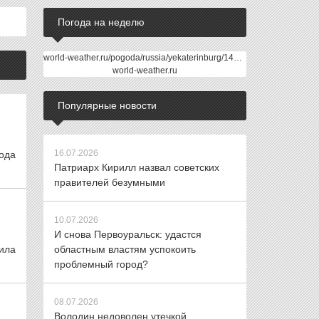
Погода на неделю
world-weather.ru/pogoda/russia/yekaterinburg/14days/
world-weather.ru
Популярные новости
16.07.2026
года
Патриарх Кирилл назвал советских
правителей безумными
10.07.2026
И снова Первоуральск: удастся
чила
областным властям успокоить
проблемный город?
08.07.2026
Володин недоволен утечкой