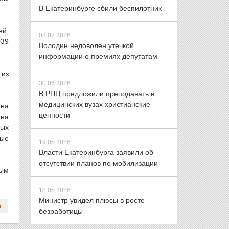
В Екатеринбурге сбили беспилотник
ей,
08.07.2026
039
Володин недоволен утечкой
информации о премиях депутатам
 из
30.06.2026
В РПЦ предложили преподавать в
медицинских вузах христианские
она
ценности
 на
ых
ные
19.05.2026
Власти Екатеринбурга заявили об
отсутствии планов по мобилизации
ным
18.05.2026
Министр увидел плюсы в росте
безработицы