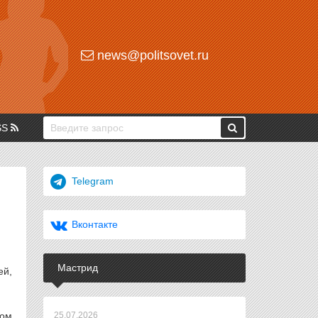
news@politsovet.ru
SS
Telegram
Вконтакте
Мастрид
ей,
том
25.07.2026