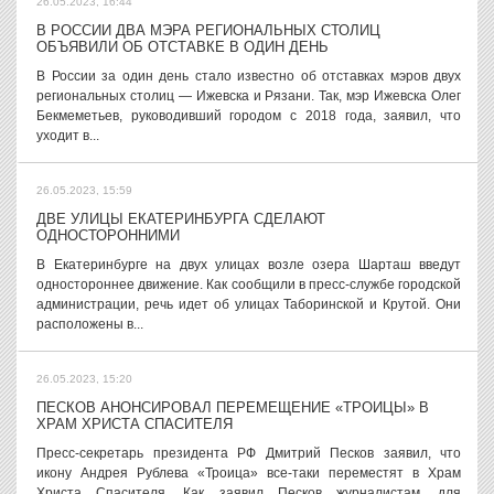
26.05.2023, 16:44
В РОССИИ ДВА МЭРА РЕГИОНАЛЬНЫХ СТОЛИЦ
ОБЪЯВИЛИ ОБ ОТСТАВКЕ В ОДИН ДЕНЬ
В России за один день стало известно об отставках мэров двух
региональных столиц — Ижевска и Рязани. Так, мэр Ижевска Олег
Бекмеметьев, руководивший городом с 2018 года, заявил, что
уходит в...
26.05.2023, 15:59
ДВЕ УЛИЦЫ ЕКАТЕРИНБУРГА СДЕЛАЮТ
ОДНОСТОРОННИМИ
В Екатеринбурге на двух улицах возле озера Шарташ введут
одностороннее движение. Как сообщили в пресс-службе городской
администрации, речь идет об улицах Таборинской и Крутой. Они
расположены в...
26.05.2023, 15:20
ПЕСКОВ АНОНСИРОВАЛ ПЕРЕМЕЩЕНИЕ «ТРОИЦЫ» В
ХРАМ ХРИСТА СПАСИТЕЛЯ
Пресс-секретарь президента РФ Дмитрий Песков заявил, что
икону Андрея Рублева «Троица» все-таки переместят в Храм
Христа Спасителя. Как заявил Песков журналистам, для