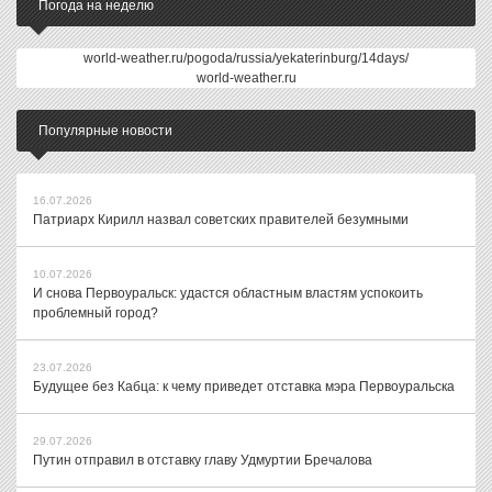
Погода на неделю
world-weather.ru/pogoda/russia/yekaterinburg/14days/
world-weather.ru
Популярные новости
16.07.2026
Патриарх Кирилл назвал советских правителей безумными
10.07.2026
И снова Первоуральск: удастся областным властям успокоить
проблемный город?
23.07.2026
Будущее без Кабца: к чему приведет отставка мэра Первоуральска
29.07.2026
Путин отправил в отставку главу Удмуртии Бречалова