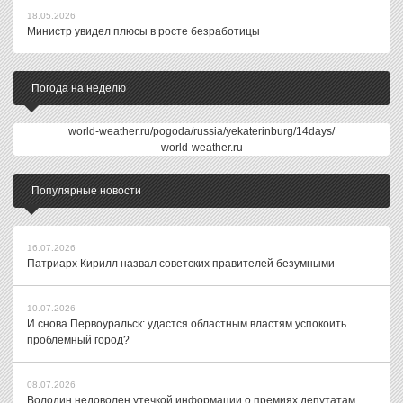
18.05.2026
Министр увидел плюсы в росте безработицы
Погода на неделю
world-weather.ru/pogoda/russia/yekaterinburg/14days/
world-weather.ru
Популярные новости
16.07.2026
Патриарх Кирилл назвал советских правителей безумными
10.07.2026
И снова Первоуральск: удастся областным властям успокоить
проблемный город?
08.07.2026
Володин недоволен утечкой информации о премиях депутатам