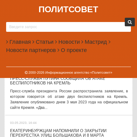
ПОЛИТСОВЕТ
03.05.2023, 17:50
ВЛАСТИ ПООБЕЩАЛИ НЕ ОТМЕНЯТЬ ПАРАД ПОБЕДЫ ИЗ-
ЗА АТАКИ НА КРЕМЛЬ
В администрации президента заявили, что парад Победы 9 мая
Главная
Статьи
Новости
Мастрид
не будет отменен из-за атаки беспилотников на Кремль. С таким
Новости партнеров
О проекте
заявлением в среду выступил пресс-секретарь президента
Дмитрий Песков. ...
03.05.2023, 17:13
2000-
2026
Информационное агентство «Политсовет»
ПРЕСС-СЛУЖБА ПУТИНА СООБЩИЛА ОБ АТАКЕ
БЕСПИЛОТНИКОВ НА КРЕМЛЬ
Пресс-служба президента России распространила заявление, в
котором говорится об атаке двух беспилотников на Кремль.
Заявление опубликовано днем 3 мая 2023 года на официальном
сайте Кремля. «Два...
03.05.2023, 16:44
ЕКАТЕРИНБУРЖЦАМ НАПОМНИЛИ О ЗАКРЫТИИ
ПЕРЕКРЕСТКА УЛИЦ БОЛЬШАКОВА И 8 МАРТА