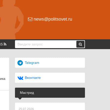
news@politsovet.ru
SS
Telegram
Вконтакте
ика
Мастрид
25.07.2026