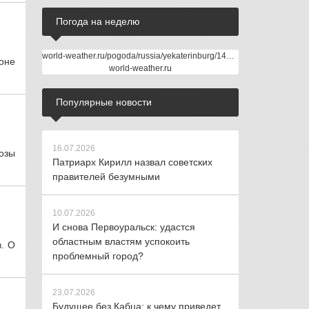
Погода на неделю
world-weather.ru/pogoda/russia/yekaterinburg/14days/
оне
world-weather.ru
Популярные новости
16.07.2026
озы
Патриарх Кирилл назвал советских
правителей безумными
10.07.2026
И снова Первоуральск: удастся
областным властям успокоить
. О
проблемный город?
23.07.2026
Будущее без Кабца: к чему приведет