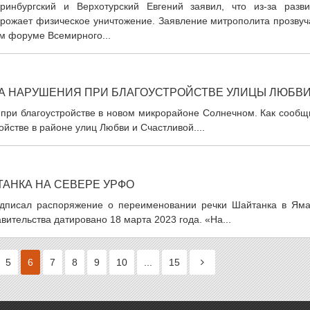
ринбургский и Верхотурский Евгений заявил, что из-за разви
грожает физическое уничтожение. Заявление митрополита прозвуч
м форуме Всемирного...
ЛА НАРУШЕНИЯ ПРИ БЛАГОУСТРОЙСТВЕ УЛИЦЫ ЛЮБВ
 при благоустройстве в новом микрорайоне Солнечном. Как сообщ
ойстве в районе улиц Любви и Счастливой....
АНКА НА СЕВЕРЕ УРФО
дписал распоряжение о переименовании речки Шайтанка в Яма
ительства датировано 18 марта 2023 года. «На...
5
6
7
8
9
10
...
15