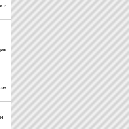
а в
цию
ния
ИЯ