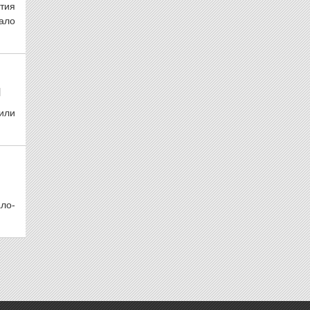
тия
ало
И
или
ло-