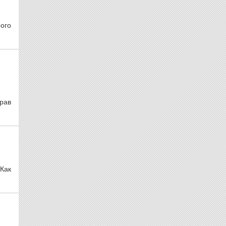
ого
прав
Как