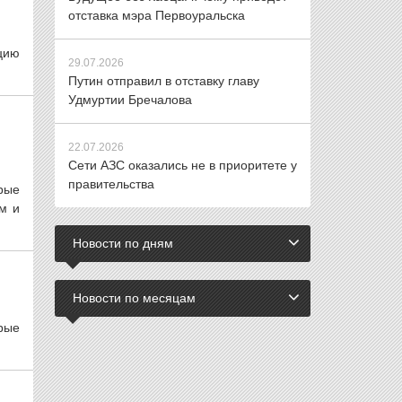
отставка мэра Первоуральска
цию
29.07.2026
Путин отправил в отставку главу
Удмуртии Бречалова
22.07.2026
Сети АЗС оказались не в приоритете у
правительства
рые
м и
Новости по дням
Новости по месяцам
рые