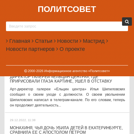
ПОЛИТСОВЕТ
29.12.2022, 12:55
СЕНАТОРЫ ПОСПОРИЛИ О КОНФИСКАЦИИ ИМУЩЕСТВА
УЕХАВШИХ ЗА ГРАНИЦУ РОССИЯН
В Совете Федерации развернулась дискуссия о том, можно ли
Главная
Статьи
Новости
Мастрид
конфисковывать имущество у россиян, уехавших за границу и
Новости партнеров
О проекте
критикующих действия властей. С идеей конфискации выступил
сенатор Сергей...
29.12.2022, 12:08
2000-
2026
Информационное агентство «Политсовет»
ДИРЕКТОР ГАЛЕРЕИ «ЕЛЬЦИН ЦЕНТРА», ГДЕ
ПРИРИСОВАЛИ ГЛАЗА КАРТИНЕ, УШЕЛ В ОТСТАВКУ
Арт-директор галереи «Ельцин центра» Илья Шипиловских
сообщил о своем уходе с должности. О своем увольнении
Шипиловских написал в телеграм-канале. По его словам, теперь
он продолжит деятельность...
29.12.2022, 11:38
МОНАХИНЯ, ЧЬЯ ДОЧЬ УБИЛА ДЕТЕЙ В ЕКАТЕРИНБУРГЕ,
СРАВНИЛА ЕЕ С АПОСТОЛОМ ПЕТРОМ