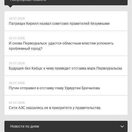
16.07.2026
Патриарх Кирилл назвал советских правителей безумными
10.07.2026
И снова Первоуральск: удастся областным властям успокоить
проблемный город?
23.07.2026
Будущее без Кабца: к чему приведет отставка мэра Первоуральска
29.07.2026
Путин отправил в отставку главу Удмуртии Бречалова
22.07.2026
Сети АЗС оказались не в приоритете у правительства
Новости по дням