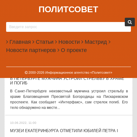
ПОЛИТСОВЕТ
10.06.2022, 12:22
ОЛЕГ МИТВОЛЬ ЗАДЕРЖАН ПРИ ПОПЫТКЕ ВЫЛЕТЕТЬ В
ДУБАЙ
В московском аэропорту Внуково при попытке вылететь в Дубай
Главная
Статьи
Новости
Мастрид
задержан бывший заместитель главы Росприроднадзора, бывший
Новости партнеров
О проекте
префект Северного административного округа Москвы Олег
Митволь. Как сообщает...
10.06.2022, 11:37
2000-
2026
Информационное агентство «Политсовет»
В ПЕТЕРБУРГЕ МУЖЧИНА УСТРОИЛ СТРЕЛЬБУ В ХРАМЕ
И ПОГИБ
В Санкт-Петербурге неизвестный мужчина устроил стрельбу в
храме Благовещения Пресвятой Богородицы на Пискаревском
проспекте. Как сообщает «Интерфакс», сам стрелок погиб. Его
тело обнаружено на месте...
10.06.2022, 11:00
МУЗЕИ ЕКАТЕРИНБУРГА ОТМЕТИЛИ ЮБИЛЕЙ ПЕТРА I