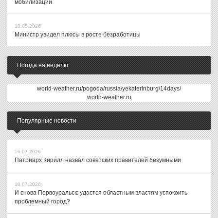
мобилизации
18.05.2026
Министр увидел плюсы в росте безработицы
Погода на неделю
world-weather.ru/pogoda/russia/yekaterinburg/14days/
world-weather.ru
Популярные новости
16.07.2026
Патриарх Кирилл назвал советских правителей безумными
10.07.2026
И снова Первоуральск: удастся областным властям успокоить
проблемный город?