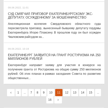
09.06.2022, 11:01
СУД СМЯГЧИЛ ПРИГОВОР ЕКАТЕРИНБУРГСКОМУ ЭКС-
ДЕПУТАТУ, ОСУЖДЕННОМУ ЗА МОШЕННИЧЕСТВО
Апелляционная коллегия Свердловского областного суда
пересмотрела приговор, вынесенный бывшему депутату гордумы
Екатеринбурга Игорю Плаксину. В прошлом году он был осужден
Чкаловским райсудом за...
09.06.2022, 10:19
ЕКАТЕРИНБУРГ ЗАЯВИТСЯ НА ГРАНТ РОСТУРИЗМА НА 250
МИЛЛИОНОВ РУБЛЕЙ
Екатеринбург направит заявку для участия в конкурсе на
получение гранта от Ростуризма на общую сумму 250 миллионов
рублей. Об этих планах в рамках заседания Совета по развитию
общественных...
1
...
7
8
9
10
11
12
13
14
15
...
16