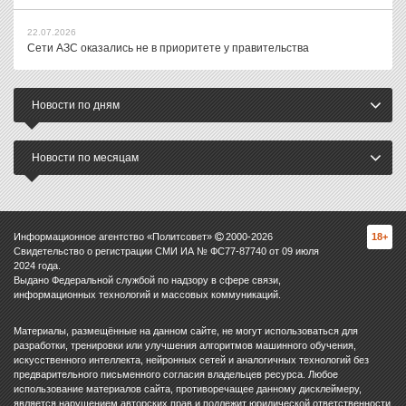
22.07.2026
Сети АЗС оказались не в приоритете у правительства
Новости по дням
Новости по месяцам
Информационное агентство «Политсовет»
2000-
2026
18+
Свидетельство о регистрации СМИ ИА № ФС77-87740 от 09 июля
2024 года.
Выдано Федеральной службой по надзору в сфере связи,
информационных технологий и массовых коммуникаций.
Материалы, размещённые на данном сайте, не могут использоваться для
разработки, тренировки или улучшения алгоритмов машинного обучения,
искусственного интеллекта, нейронных сетей и аналогичных технологий без
предварительного письменного согласия владельцев ресурса. Любое
использование материалов сайта, противоречащее данному дисклеймеру,
является нарушением авторских прав и подлежит юридической ответственности