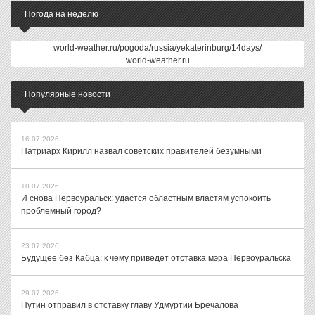
Погода на неделю
world-weather.ru/pogoda/russia/yekaterinburg/14days/
world-weather.ru
Популярные новости
16.07.2026
Патриарх Кирилл назвал советских правителей безумными
10.07.2026
И снова Первоуральск: удастся областным властям успокоить
проблемный город?
23.07.2026
Будущее без Кабца: к чему приведет отставка мэра Первоуральска
29.07.2026
Путин отправил в отставку главу Удмуртии Бречалова