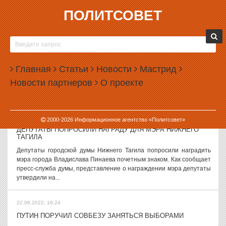
ПОЛИТСОВЕТ
22.06.2022, 17:58
В ЕКАТЕРИНБУРГЕ ВО ВРЕМЯ «НОЧИ МУЗЫКИ» СМОГУТ
ПЕРЕКРЫВАТЬ УЛИЦЫ
В Екатеринбурге во время фестиваля «Ночь музыки» власти
Главная
Статьи
Новости
Мастрид
смогут перекрывать улицы в центре города. Как пояснили в пресс-
Новости партнеров
О проекте
службе городской администрации, улицы в районе главных
площадок фестиваля будут...
22.06.2022, 16:57
2000-
2026
Информационное агентство «Политсовет»
ДЕПУТАТЫ ПОПРОСИЛИ НАГРАДУ ДЛЯ МЭРА НИЖНЕГО
ТАГИЛА
Депутаты городской думы Нижнего Тагила попросили наградить
мэра города Владислава Пинаева почетным знаком. Как сообщает
пресс-служба думы, представление о награждении мэра депутаты
утвердили на...
22.06.2022, 16:24
ПУТИН ПОРУЧИЛ СОВБЕЗУ ЗАНЯТЬСЯ ВЫБОРАМИ