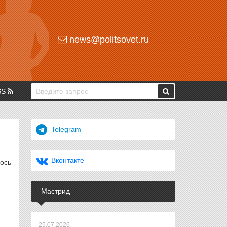
news@politsovet.ru
SS
Telegram
Вконтакте
лось
Мастрид
25.07.2026