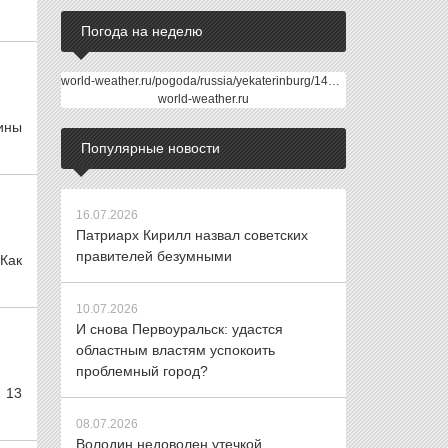
Погода на неделю
world-weather.ru/pogoda/russia/yekaterinburg/14days/
world-weather.ru
ины
Популярные новости
16.07.2026
Патриарх Кирилл назвал советских
правителей безумными
Как
10.07.2026
И снова Первоуральск: удастся
областным властям успокоить
проблемный город?
 13
08.07.2026
Володин недоволен утечкой