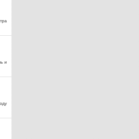
тра
ль и
оду