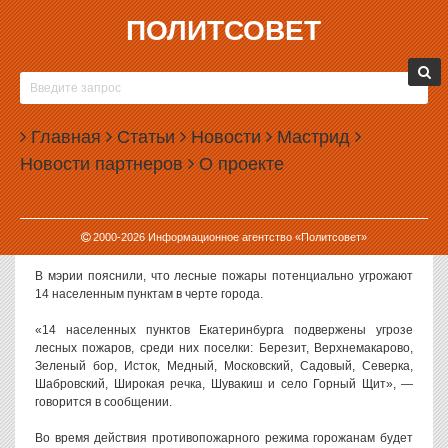
ПОЛИТСОВЕТ
31.03.2022, 14:19
В ЕКАТЕРИНБУРГЕ ВВЕДУТ ОСОБЫЙ
ПРОТИВОПОЖАРНЫЙ РЕЖИМ
Главная
Статьи
Новости
Мастрид
Власти Екатеринбурга намерены с 15 апреля 2022 года ввести в
Новости партнеров
О проекте
городе особый противопожарный режим.
Как сообщили в пресс-службе городской администрации, такое
указание на заседании комиссии по предупреждению и
2000-
2026
Информационное агентство «Политсовет»
ликвидации ЧС дал глава города Алексей Орлов.
В мэрии пояснили, что лесные пожары потенциально угрожают
14 населенным пунктам в черте города.
«14 населенных пунктов Екатеринбурга подвержены угрозе
лесных пожаров, среди них поселки: Березит, Верхнемакарово,
Зеленый бор, Исток, Медный, Московский, Садовый, Северка,
Шабровский, Широкая речка, Шувакиш и село Горный Щит», —
говорится в сообщении.
Во время действия противопожарного режима горожанам будет