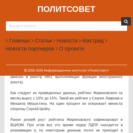
ПОЛИТСОВЕТ
31.03.2022, 11:00
ЖИРИНОВСКИЙ, НАХОДЯСЬ В РЕАНИМАЦИИ,
СРАВНЯЛСЯ ПО РЕЙТИНГУ С ЛАВРОВЫМ И
Главная
МИШУСТИНЫМ
Статьи
Новости
Мастрид
Новости партнеров
О проекте
Рейтинг лидера ЛДПР Владимира Жириновского, находящего в
реанимации, сравнялся с рейтингами министра иностранных дел
и главы правительства.
2000-
2026
Информационное агентство «Политсовет»
Замеры рейтингов в марте 2022 года провел «Левада-центр»
(внесен в реестр НКО, выполняющих функции иностранного
агента).
Как следует из приведенных данных, рейтинг Жириновского за
месяц вырос с 10% до 15%. Такой же рейтинг у Сергея Лаврова и
Михаила Мишустина. На один процент их опережает министр
обороны Сергей Шойгу.
Ранее резкий рост рейтинга Жириновского зафиксировал и
ВЦИОМ. При этом все это время лидер ЛДПР находится в
реанимации и, по некоторым данным, почти не приходит в