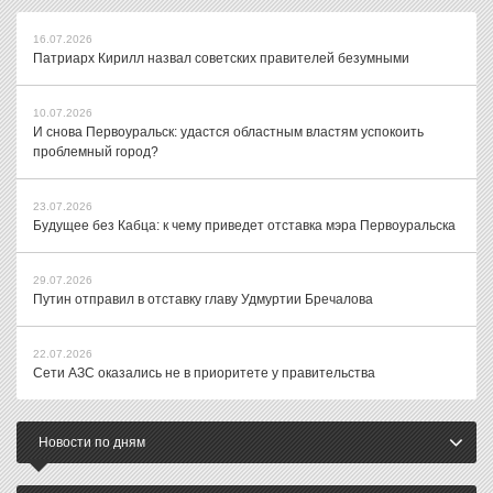
16.07.2026
Патриарх Кирилл назвал советских правителей безумными
10.07.2026
И снова Первоуральск: удастся областным властям успокоить
проблемный город?
23.07.2026
Будущее без Кабца: к чему приведет отставка мэра Первоуральска
29.07.2026
Путин отправил в отставку главу Удмуртии Бречалова
22.07.2026
Сети АЗС оказались не в приоритете у правительства
Новости по дням