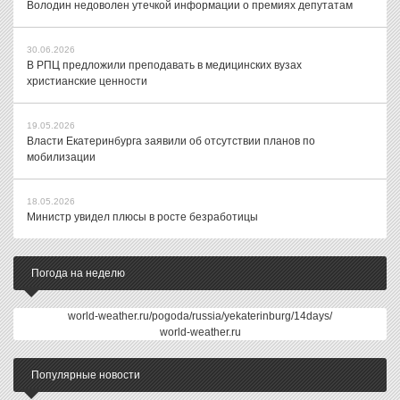
Володин недоволен утечкой информации о премиях депутатам
30.06.2026
В РПЦ предложили преподавать в медицинских вузах
христианские ценности
19.05.2026
Власти Екатеринбурга заявили об отсутствии планов по
мобилизации
18.05.2026
Министр увидел плюсы в росте безработицы
Погода на неделю
world-weather.ru/pogoda/russia/yekaterinburg/14days/
world-weather.ru
Популярные новости