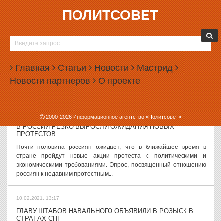
ПОЛИТСОВЕТ
10.02.2021, 14:44
ОБЛСУД ОСТАВИЛ ПОД АРЕСТОМ СОТРУДНИЦУ
ЕКАТЕРИНБУРГСКОГО ШТАБА НАВАЛЬНОГО
Свердловский областной суд оставил под арестом сотрудницу
Главная
Статьи
Новости
Мастрид
екатеринбургского штаба Навального Викторию Райх. Как
Новости партнеров
О проекте
сообщили в пресс-службе облсуда, апелляционная жалоба
девушки отклонена. ...
10.02.2021, 14:27
2000-
2026
Информационное агентство «Политсовет»
В РОССИИ РЕЗКО ВЫРОСЛИ ОЖИДАНИЯ НОВЫХ
ПРОТЕСТОВ
Почти половина россиян ожидает, что в ближайшее время в
стране пройдут новые акции протеста с политическими и
экономическими требованиями. Опрос, посвященный отношению
россиян к недавним протестным...
10.02.2021, 13:17
ГЛАВУ ШТАБОВ НАВАЛЬНОГО ОБЪЯВИЛИ В РОЗЫСК В
СТРАНАХ СНГ