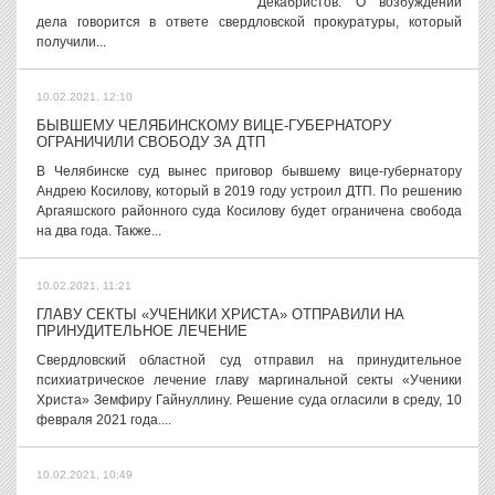
Декабристов. О возбуждении
дела говорится в ответе свердловской прокуратуры, который
получили...
10.02.2021, 12:10
БЫВШЕМУ ЧЕЛЯБИНСКОМУ ВИЦЕ-ГУБЕРНАТОРУ
ОГРАНИЧИЛИ СВОБОДУ ЗА ДТП
В Челябинске суд вынес приговор бывшему вице-губернатору
Андрею Косилову, который в 2019 году устроил ДТП. По решению
Аргаяшского районного суда Косилову будет ограничена свобода
на два года. Также...
10.02.2021, 11:21
ГЛАВУ СЕКТЫ «УЧЕНИКИ ХРИСТА» ОТПРАВИЛИ НА
ПРИНУДИТЕЛЬНОЕ ЛЕЧЕНИЕ
Свердловский областной суд отправил на принудительное
психиатрическое лечение главу маргинальной секты «Ученики
Христа» Земфиру Гайнуллину. Решение суда огласили в среду, 10
февраля 2021 года....
10.02.2021, 10:49