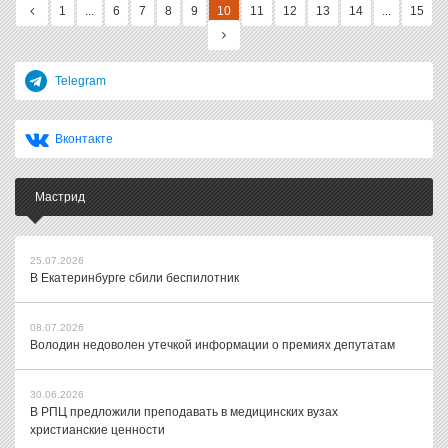
1
...
6
7
8
9
10
11
12
13
14
...
15
Telegram
Вконтакте
Мастрид
25.07.2026
В Екатеринбурге сбили беспилотник
08.07.2026
Володин недоволен утечкой информации о премиях депутатам
30.06.2026
В РПЦ предложили преподавать в медицинских вузах
христианские ценности