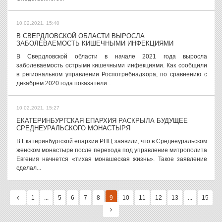
10.02.2021, 15:40
В СВЕРДЛОВСКОЙ ОБЛАСТИ ВЫРОСЛА
ЗАБОЛЕВАЕМОСТЬ КИШЕЧНЫМИ ИНФЕКЦИЯМИ
В Свердловской области в начале 2021 года выросла
заболеваемость острыми кишечными инфекциями. Как сообщили
в региональном управлении Роспотребнадзора, по сравнению с
декабрем 2020 года показатели...
10.02.2021, 15:27
ЕКАТЕРИНБУРГСКАЯ ЕПАРХИЯ РАСКРЫЛА БУДУЩЕЕ
СРЕДНЕУРАЛЬСКОГО МОНАСТЫРЯ
В Екатеринбургской епархии РПЦ заявили, что в Среднеуральском
женском монастыре после перехода под управление митрополита
Евгения начнется «тихая монашеская жизнь». Такое заявление
сделал...
1
...
5
6
7
8
9
10
11
12
13
...
15