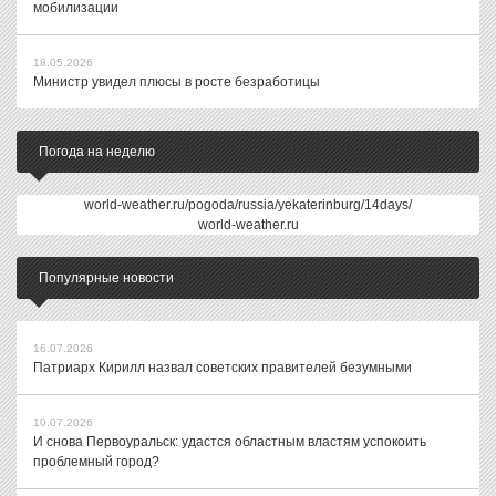
мобилизации
18.05.2026
Министр увидел плюсы в росте безработицы
Погода на неделю
world-weather.ru/pogoda/russia/yekaterinburg/14days/
world-weather.ru
Популярные новости
16.07.2026
Патриарх Кирилл назвал советских правителей безумными
10.07.2026
И снова Первоуральск: удастся областным властям успокоить
проблемный город?