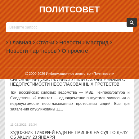
ПОЛИТСОВЕТ
11.02.2021, 16:59
БЫВШИЙ СХИИГУМЕН СЕРГИЙ ОТДАСТ СВОЙ ГРОБ
МИТРОПОЛИТУ КИРИЛЛУ
Бывший схиигумен Сергий (Николай Романов) попросил отдать
Главная
Статьи
Новости
Мастрид
свой гроб митрополиту Казанскому Кириллу (Наконечному). О
Новости партнеров
О проекте
просьбе опального священнослужителя сообщила его адвокат
Светлана Герасимова. «На...
11.02.2021, 16:09
2000-
2026
Информационное агентство «Политсовет»
СИЛОВЫЕ ВЕДОМСТВА ВЫСТУПИЛИ С ЗАЯВЛЕНИЯМИ О
НЕДОПУСТИМОСТИ НЕСОГЛАСОВАННЫХ ПРОТЕСТОВ
Три российских силовых ведомства — МВД, Генпрокуратура и
Следственный комитет — одновременно выпустили заявления о
недопустимости несогласованных протестных акций. Все три
заявления опубликованы 11...
11.02.2021, 15:34
ХУДОЖНИК ТИМОФЕЙ РАДЯ НЕ ПРИШЕЛ НА СУД ПО ДЕЛУ
ОБ АКЦИИ 23 ЯНВАРЯ