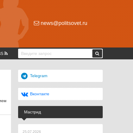
news@politsovet.ru
SS
Telegram
Вконтакте
ием
Мастрид
25.07.2026