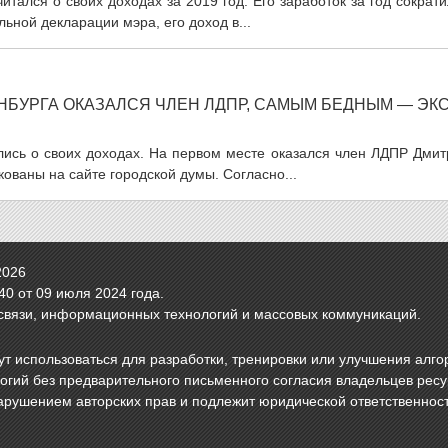
тался о своих доходах за 2019 год. Его заработок за год сократ
ьной декларации мэра, его доход в...
БУРГА ОКАЗАЛСЯ ЧЛЕН ЛДПР, САМЫМ БЕДНЫМ — ЭКС
лись о своих доходах. На первом месте оказался член ЛДПР Дмит
ованы на сайте городской думы. Согласно...
2026
0 от 09 июля 2024 года.
связи, информационных технологий и массовых коммуникаций.
т использоваться для разработки, тренировки или улучшения алго
логий без предварительного письменного согласия владельцев рес
арушением авторских прав и подлежит юридической ответственнос