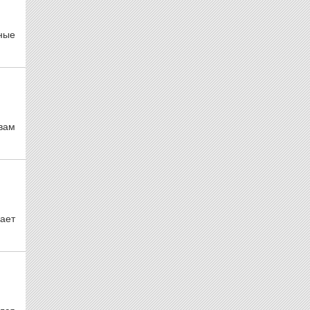
ные
вам
ает