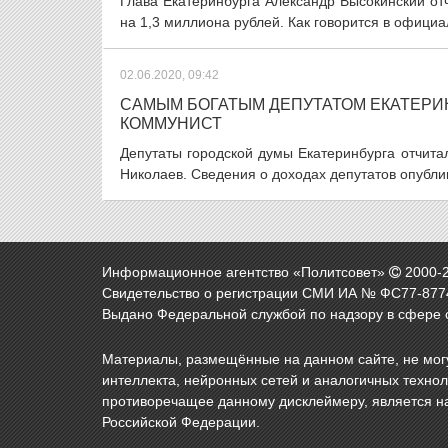
Глава Екатеринбурга Александр Высокинский отчи
на 1,3 миллиона рублей. Как говорится в официал
02.06.2020, 09:42
САМЫМ БОГАТЫМ ДЕПУТАТОМ ЕКАТЕРИН
КОММУНИСТ
Депутаты городской думы Екатеринбурга отчита
Николаев. Сведения о доходах депутатов опублик
Информационное агентство «Политсовет»
2000-
Свидетельство о регистрации СМИ ИА № ФС77-8774
Выдано Федеральной службой по надзору в сфере 
Материалы, размещённые на данном сайте, не могу
интеллекта, нейронных сетей и аналогичных техно
противоречащее данному дисклеймеру, является н
Российской Федерации.