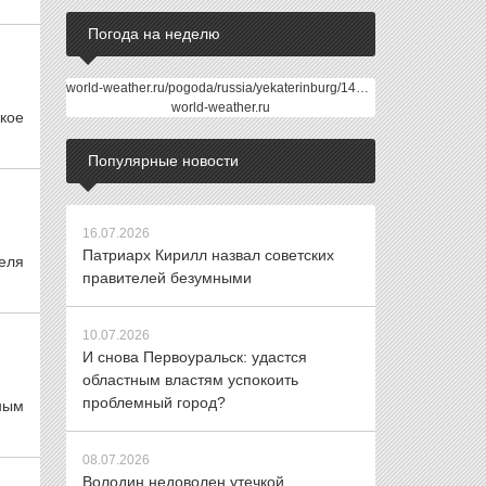
Погода на неделю
world-weather.ru/pogoda/russia/yekaterinburg/14days/
world-weather.ru
акое
Популярные новости
16.07.2026
Патриарх Кирилл назвал советских
еля
правителей безумными
10.07.2026
И снова Первоуральск: удастся
областным властям успокоить
проблемный город?
ным
08.07.2026
Володин недоволен утечкой