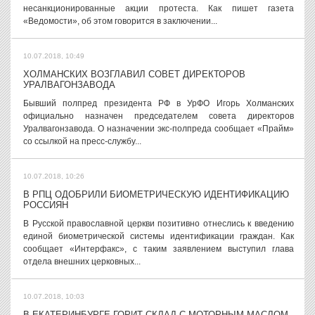
несанкционированные акции протеста. Как пишет газета
«Ведомости», об этом говорится в заключении...
10.07.2018, 10:49
ХОЛМАНСКИХ ВОЗГЛАВИЛ СОВЕТ ДИРЕКТОРОВ
УРАЛВАГОНЗАВОДА
Бывший полпред президента РФ в УрФО Игорь Холманских
официально назначен председателем совета директоров
Уралвагонзавода. О назначении экс-полпреда сообщает «Прайм»
со ссылкой на пресс-службу...
10.07.2018, 10:26
В РПЦ ОДОБРИЛИ БИОМЕТРИЧЕСКУЮ ИДЕНТИФИКАЦИЮ
РОССИЯН
В Русской православной церкви позитивно отнеслись к введению
единой биометрической системы идентификации граждан. Как
сообщает «Интерфакс», с таким заявлением выступил глава
отдела внешних церковных...
10.07.2018, 10:03
В ЕКАТЕРИНБУРГЕ ГОРИТ СКЛАД С МОТОРНЫМ МАСЛОМ