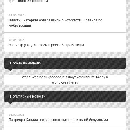
христианские ценности
19.05.2026
Власти Екатеринбурга заявили об отсутствии планов по
мобилизации
18.05.2026
Министр увидел плюсы в росте безработицы
Погода на неделю
world-weather.ru/pogoda/russia/yekaterinburg/14days/
world-weather.ru
Популярные новости
16.07.2026
Патриарх Кирилл назвал советских правителей безумными