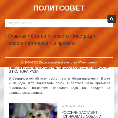
ПОЛИТСОВЕТ
10.07.2018, 17:57
РЕГИОНАЛЬНЫЕ ВЛАСТИ ОДОБРИЛИ ПЕНСИОННУЮ
РЕФОРМУ С ОПЕРЕЖЕНИЕМ ГРАФИКА
Власти регионов России массово и досрочно шлют в Москву
Главная
Статьи
Новости
Мастрид
положительные отзывы на проект закона о повышении
Новости партнеров
О проекте
пенсионного возраста. Как заявил министр труда и социального
развития Максим Топилин, за...
10.07.2018, 17:03
2000-
2026
Информационное агентство «Политсовет»
УБЫЛЬ НАСЕЛЕНИЯ СВЕРДЛОВСКОЙ ОБЛАСТИ ВЫРОСЛА
В ПОЛТОРА РАЗА
В Свердловской области растут темпы убыли населения. В мае
2018 года этот показатель почти в полтора раза превысил
аналогичный показатель прошлого года. Как следует из
официальных данных...
10.07.2018, 16:22
РОССИЯН ЗАСТАВЯТ
ЧИПИРОВАТЬ СОБАК И