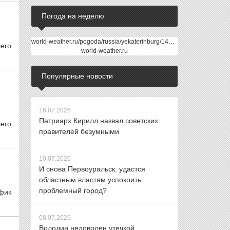
Погода на неделю
world-weather.ru/pogoda/russia/yekaterinburg/14days/
его
world-weather.ru
Популярные новости
16.07.2026
Патриарх Кирилл назвал советских
его
правителей безумными
10.07.2026
И снова Первоуральск: удастся
областным властям успокоить
проблемный город?
афик
08.07.2026
Володин недоволен утечкой