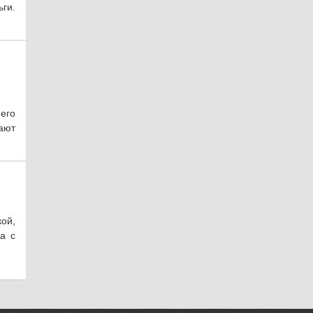
ьги.
его
ают
ой,
а с