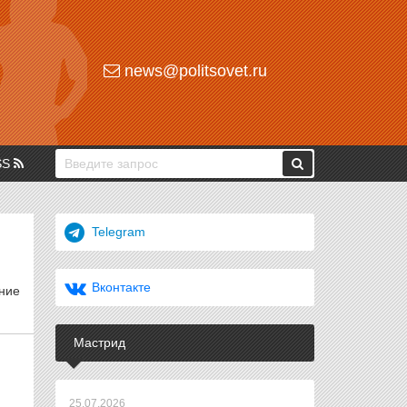
news@politsovet.ru
SS
Telegram
Вконтакте
ние
Мастрид
25.07.2026