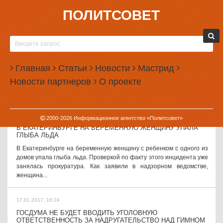
ПОЛИТСОВЕТ
17.01.2017, 17:46
ПАТРИАРХ КИРИЛЛ ОТМЕНИЛ ВСЕ БОГОСЛУЖЕНИЯ И
ВСТРЕЧИ ИЗ-ЗА БОЛЕЗНИ
Патриарх Кирилл отменил все намеченные на ближайшее время
Главная
Статьи
Новости
Мастрид
богослужения, в том числе и приуроченные к празднику Крещения.
Новости партнеров
О проекте
В РПЦ утверждают, что патриарх простыл. Об отмене
богослужений Кирилла...
17.01.2017, 17:17
2000-
2026
Информационное агентство «Политсовет»
В ЕКАТЕРИНБУРГЕ НА БЕРЕМЕННУЮ ЖЕНЩИНУ УПАЛА
ГЛЫБА ЛЬДА
В Екатеринбурге на беременную женщину с ребенком с одного из
домов упала глыба льда. Проверкой по факту этого инцидента уже
занялась прокуратура. Как заявили в надзорном ведомстве,
женщина...
17.01.2017, 16:24
ГОСДУМА НЕ БУДЕТ ВВОДИТЬ УГОЛОВНУЮ
ОТВЕТСТВЕННОСТЬ ЗА НАДРУГАТЕЛЬСТВО НАД ГИМНОМ