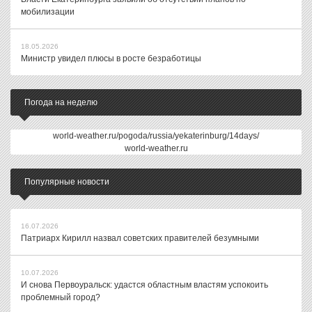
мобилизации
18.05.2026
Министр увидел плюсы в росте безработицы
Погода на неделю
world-weather.ru/pogoda/russia/yekaterinburg/14days/
world-weather.ru
Популярные новости
16.07.2026
Патриарх Кирилл назвал советских правителей безумными
10.07.2026
И снова Первоуральск: удастся областным властям успокоить
проблемный город?