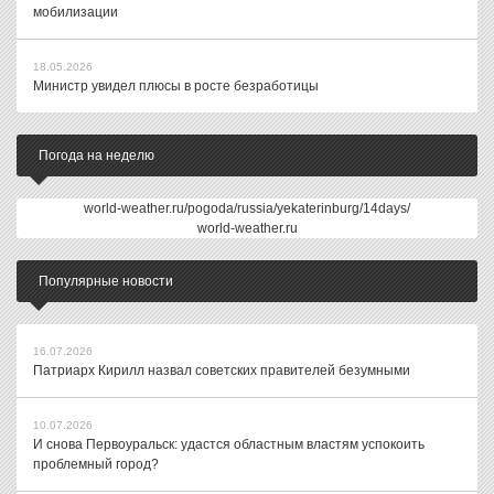
мобилизации
18.05.2026
Министр увидел плюсы в росте безработицы
Погода на неделю
world-weather.ru/pogoda/russia/yekaterinburg/14days/
world-weather.ru
Популярные новости
16.07.2026
Патриарх Кирилл назвал советских правителей безумными
10.07.2026
И снова Первоуральск: удастся областным властям успокоить
проблемный город?