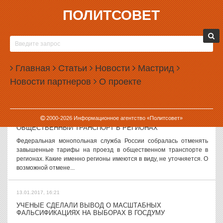
ПОЛИТСОВЕТ
13.01.2017, 17:50
СЛУХИ И ВЕРСИИ, 13 ЯНВАРЯ
Россель вновь почувствовал себя губернатором Сенатор Эдуард
Россель вновь смог немного почувствовать себя губернатором —
Главная
Статьи
Новости
Мастрид
это случилось благодаря отсутствию в области Евгения
Новости партнеров
О проекте
Куйвашева. Пока...
13.01.2017, 17:27
2000-
2026
Информационное агентство «Политсовет»
ФАС ОТМЕНИТ ПОВЫШЕННЫЕ ТАРИФЫ НА
ОБЩЕСТВЕННЫЙ ТРАНСПОРТ В РЕГИОНАХ
Федеральная монопольная служба России собралась отменять
завышенные тарифы на проезд в общественном транспорте в
регионах. Какие именно регионы имеются в виду, не уточняется. О
возможной отмене...
13.01.2017, 16:21
УЧЕНЫЕ СДЕЛАЛИ ВЫВОД О МАСШТАБНЫХ
ФАЛЬСИФИКАЦИЯХ НА ВЫБОРАХ В ГОСДУМУ