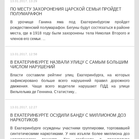
13.01.2017, 13:29
ПО МЕСТУ ЗАХОРОНЕНИЯ ЦАРСКОЙ СЕМЬИ ПРОЙДЕТ
ПОЛУМАРАФОН
В урочище Ганина яма под Екатеринбургом пройдет
рождественский полумарафон. Бегуны будут состязаться в районе
места, где в 1918 году были захоронены тела Николая Второго и
членов его семьи. ...
13.01.2017, 12:58
В ЕКАТЕРИНБУРГЕ НАЗВАЛИ УЛИЦУ С САМЫМ БОЛЬШИМ
ЧИСЛОМ НАРУШЕНИЙ
Власти составили рейтинг улиц Екатеринбурга, на которых
зафиксировано больше всего нарушений правил дорожного
движения. Чаще всего водители нарушают ПДД на улице
Вильгельма де Геннина. Статистику...
13.01.2017, 12:27
В ЕКАТЕРИНБУРГЕ ОСУДИЛИ БАНДУ С МИЛЛИОНОМ ДОЗ
НАРКОТИКОВ
В Екатеринбурге осуждены участники группировки, торговавшей
синтетическими наркотиками. У них изъяли более миллиона доз