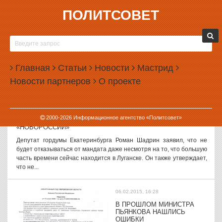
ПОЛИТСОВЕТ
06.02.2015, 18:01
СЛУХИ И ВЕРСИИ, 06 ФЕВРАЛЯ
Якобу пообещали не трогать Екатеринбург Говорят, что глава
администрации Екатеринбурга Александр Якоб вернулся на
Главная
Статьи
Новости
Мастрид
прошлой неделе из Москвы в отличном настроении. На семинаре-
Новости партнеров
О проекте
совещании для...
06.02.2015, 17:50
2000-
2026
Информационное агентство «Политсовет»
ДЕПУТАТ ШАДРИН ОТКАЗАЛСЯ СДАВАТЬ МАНДАТ РАДИ
«НОВОРОССИИ»
Депутат гордумы Екатеринбурга Роман Шадрин заявил, что не
будет отказываться от мандата даже несмотря на то, что большую
часть времени сейчас находится в Луганске. Он также утверждает,
что не...
06.02.2015, 16:28
В ПРОШЛОМ МИНИСТРА
ПЬЯНКОВА НАШЛИСЬ
ОШИБКИ