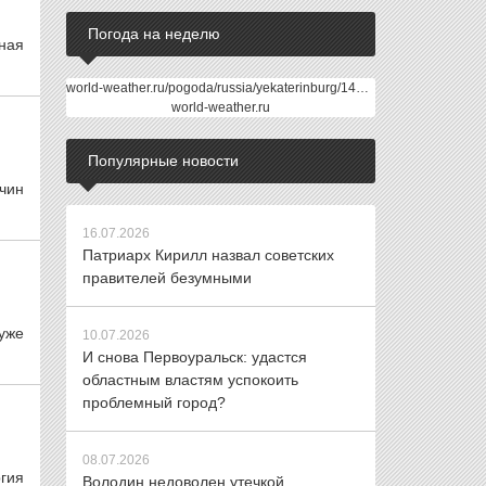
Погода на неделю
ная
world-weather.ru/pogoda/russia/yekaterinburg/14days/
world-weather.ru
Популярные новости
чин
16.07.2026
Патриарх Кирилл назвал советских
правителей безумными
уже
10.07.2026
И снова Первоуральск: удастся
областным властям успокоить
проблемный город?
08.07.2026
гия
Володин недоволен утечкой