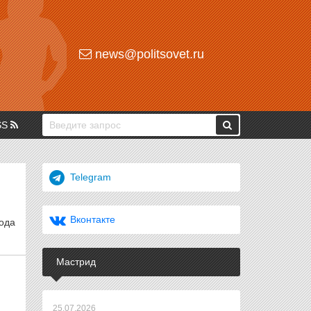
news@politsovet.ru
SS
Telegram
Вконтакте
ода
Мастрид
25.07.2026