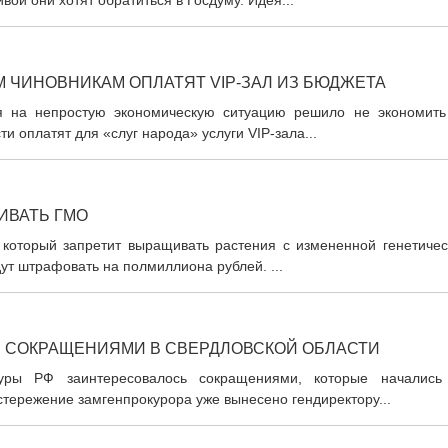
вой они хотят обратиться в Госдуму. Идея...
 ЧИНОВНИКАМ ОПЛАТЯТ VIP-ЗАЛ ИЗ БЮДЖЕТА
ря на непростую экономическую ситуацию решило не экономить
и оплатят для «слуг народа» услуги VIP-зала...
ИВАТЬ ГМО
, который запретит выращивать растения с измененной генетичес
ут штрафовать на полмиллиона рублей. ...
 СОКРАЩЕНИЯМИ В СВЕРДЛОВСКОЙ ОБЛАСТИ
туры РФ заинтересовалось сокращениями, которые начались
стережение замгенпрокурора уже вынесено гендиректору...