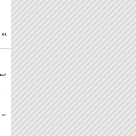
 на
кой
 на