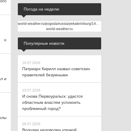
ого
Погода на неделю
world-weather.ru/pogoda/russia/yekaterinburg/14days/
world-weather.ru
н о
Популярные новости
16.07.2026
Патриарх Кирилл назвал советских
правителей безумными
ал и
10.07.2026
И снова Первоуральск: удастся
областным властям успокоить
проблемный город?
олы
08.07.2026
Володин недоволен утечкой