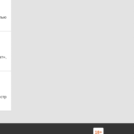
лью
т»,
стр
18+