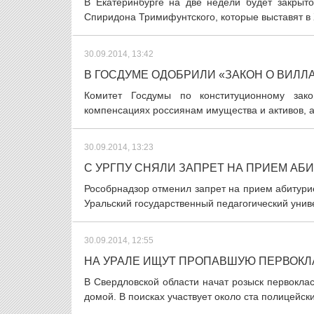
В Екатеринбурге на две недели будет закрыт
Спиридона Тримифунтского, которые выставят в 
30.09.2014, 13:42
В ГОСДУМЕ ОДОБРИЛИ «ЗАКОН О ВИЛЛ
Комитет Госдумы по конституционному зак
компенсациях россиянам имущества и активов, а
30.09.2014, 13:23
С УРГПУ СНЯЛИ ЗАПРЕТ НА ПРИЕМ АБ
Рособрнадзор отменил запрет на прием абитурие
Уральский государственный педагогический униве
30.09.2014, 12:55
НА УРАЛЕ ИЩУТ ПРОПАВШУЮ ПЕРВОК
В Свердловской области начат розыск первокла
домой. В поисках участвует около ста полицейск