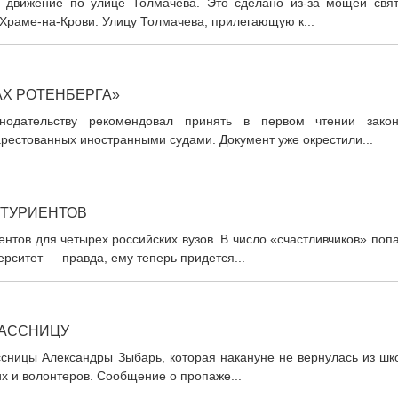
о движение по улице Толмачева. Это сделано из-за мощей свят
Храме-на-Крови. Улицу Толмачева, прилегающую к...
АХ РОТЕНБЕРГА»
онодательству рекомендовал принять в первом чтении зако
рестованных иностранными судами. Документ уже окрестили...
ИТУРИЕНТОВ
нтов для четырех российских вузов. В число «счастливчиков» поп
рситет — правда, ему теперь придется...
ЛАССНИЦУ
ссницы Александры Зыбарь, которая накануне не вернулась из шк
их и волонтеров. Сообщение о пропаже...