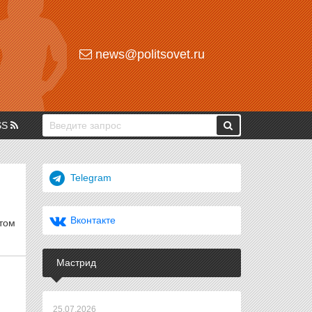
news@politsovet.ru
SS
Telegram
Вконтакте
том
Мастрид
25.07.2026