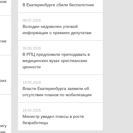
ном
В Екатеринбурге сбили беспилотник
08.07.2026
Володин недоволен утечкой
информации о премиях депутатам
гие
30.06.2026
В РПЦ предложили преподавать в
медицинских вузах христианские
ценности
оих
19.05.2026
Власти Екатеринбурга заявили об
отсутствии планов по мобилизации
18.05.2026
Министр увидел плюсы в росте
безработицы
игу
сии.