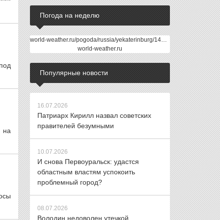
Погода на неделю
world-weather.ru/pogoda/russia/yekaterinburg/14days/
world-weather.ru
под
Популярные новости
16.07.2026
Патриарх Кирилл назвал советских
правителей безумными
 на
10.07.2026
И снова Первоуральск: удастся
областным властям успокоить
проблемный город?
осы
08.07.2026
Володин недоволен утечкой