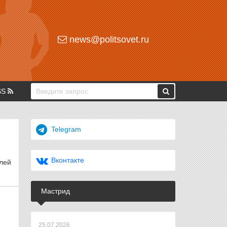
news@politsovet.ru
SS
Telegram
Вконтакте
лей
Мастрид
25.07.2026