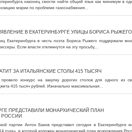
катеринбурга наконец смогли найти общий язык как минимум в од
позицию мэрии по проблеме газоснабжения...
ЯВЛЕНИЕ В ЕКАТЕРИНБУРГЕ УЛИЦЫ БОРИСА РЫЖЕГО
иц Екатеринбурга в честь поэта Бориса Рыжего поддержали мно
ссеры. Если власти откликнутся на эту просьбу,...
ТИТ ЗА ИТАЛЬЯНСКИЕ СТОЛЫ 415 ТЫСЯЧ
 провело конкурс на закупку дорогих столов для одного из св
джета 415 тысяч рублей. Изначально максимальная...
РГЕ ПРЕДСТАВИЛИ МОНАРХИЧЕСКИЙ ПЛАН
 РОССИИ
кой партии Антон Баков представил сегодня в Екатеринбурге кн
14 года», в которой изложен монархический план возрождения Рос