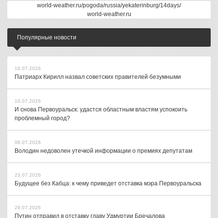
world-weather.ru/pogoda/russia/yekaterinburg/14days/
world-weather.ru
Популярные новости
16.07.2026
Патриарх Кирилл назвал советских правителей безумными
10.07.2026
И снова Первоуральск: удастся областным властям успокоить
проблемный город?
08.07.2026
Володин недоволен утечкой информации о премиях депутатам
23.07.2026
Будущее без Кабца: к чему приведет отставка мэра Первоуральска
29.07.2026
Путин отправил в отставку главу Удмуртии Бречалова