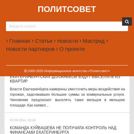
ПОЛИТСОВЕТ
23.09.2014, 17:58
ПРОКУРАТУРА ОПРОТЕСТОВАЛА УКАЗ О КВАРТИРАХ ДЛЯ
МИНИСТРОВ
Прокуратура Свердловской области опротестовала указ
Главная
Статьи
Новости
Мастрид
губернатора, по которому министры областного правительства
Новости партнеров
О проекте
могут получить субсидии из бюджета на покупку новых квартир.
Впрочем, отменять этот указ...
23.09.2014, 17:21
2000-
2026
Информационное агентство «Политсовет»
ЕКАТЕРИНБУРГСКИХ ДОЛЖНИКОВ БУДУТ ВЫСЕЛЯТЬ ИЗ
КВАРТИР
Власти Екатеринбурга намерены ужесточить меры воздействия на
горожан, задолжавших большие суммы за коммунальные услуги.
Чиновники предлагают выселять таких жильцов в меньшие
площади. Как заявил...
23.09.2014, 16:42
КОМАНДА КУЙВАШЕВА НЕ ПОЛУЧИЛА КОНТРОЛЬ НАД
ФИНАНСАМИ ЕКАТЕРИНБУРГА