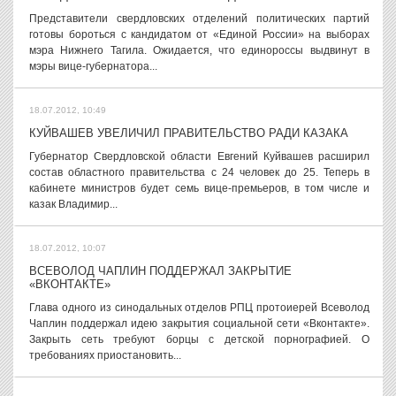
Представители свердловских отделений политических партий
готовы бороться с кандидатом от «Единой России» на выборах
мэра Нижнего Тагила. Ожидается, что единороссы выдвинут в
мэры вице-губернатора...
18.07.2012, 10:49
КУЙВАШЕВ УВЕЛИЧИЛ ПРАВИТЕЛЬСТВО РАДИ КАЗАКА
Губернатор Свердловской области Евгений Куйвашев расширил
состав областного правительства с 24 человек до 25. Теперь в
кабинете министров будет семь вице-премьеров, в том числе и
казак Владимир...
18.07.2012, 10:07
ВСЕВОЛОД ЧАПЛИН ПОДДЕРЖАЛ ЗАКРЫТИЕ
«ВКОНТАКТЕ»
Глава одного из синодальных отделов РПЦ протоиерей Всеволод
Чаплин поддержал идею закрытия социальной сети «Вконтакте».
Закрыть сеть требуют борцы с детской порнографией. О
требованиях приостановить...