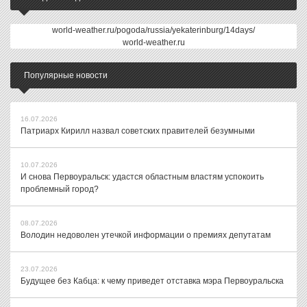
world-weather.ru/pogoda/russia/yekaterinburg/14days/
world-weather.ru
Популярные новости
16.07.2026
Патриарх Кирилл назвал советских правителей безумными
10.07.2026
И снова Первоуральск: удастся областным властям успокоить
проблемный город?
08.07.2026
Володин недоволен утечкой информации о премиях депутатам
23.07.2026
Будущее без Кабца: к чему приведет отставка мэра Первоуральска