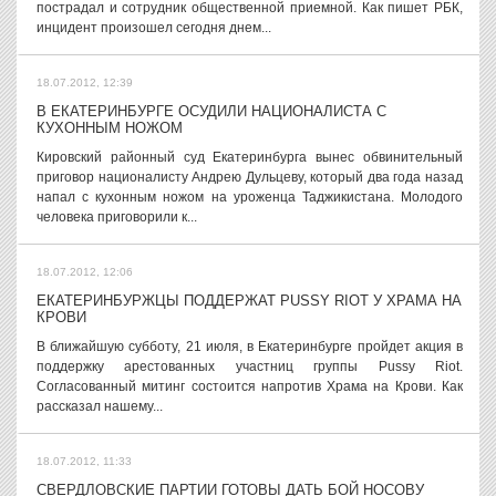
пострадал и сотрудник общественной приемной. Как пишет РБК,
инцидент произошел сегодня днем...
18.07.2012, 12:39
В ЕКАТЕРИНБУРГЕ ОСУДИЛИ НАЦИОНАЛИСТА С
КУХОННЫМ НОЖОМ
Кировский районный суд Екатеринбурга вынес обвинительный
приговор националисту Андрею Дульцеву, который два года назад
напал с кухонным ножом на уроженца Таджикистана. Молодого
человека приговорили к...
18.07.2012, 12:06
ЕКАТЕРИНБУРЖЦЫ ПОДДЕРЖАТ PUSSY RIOT У ХРАМА НА
КРОВИ
В ближайшую субботу, 21 июля, в Екатеринбурге пройдет акция в
поддержку арестованных участниц группы Pussy Riot.
Согласованный митинг состоится напротив Храма на Крови. Как
рассказал нашему...
18.07.2012, 11:33
СВЕРДЛОВСКИЕ ПАРТИИ ГОТОВЫ ДАТЬ БОЙ НОСОВУ