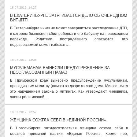
18.07.2012, 14:27
В ЕКАТЕРИНБУРГЕ ЗАТЯГИВАЕТСЯ ДЕЛО ОБ ОЧЕРЕДНОМ
ВИП-ДТП
В Екатеринбурге никак не может завершиться расследование ДТП,
в котором бизнесмен сбил ребенка и его бабушку на пешеходном
переходе. Родители пострадавшего опасаются, что
подозреваемый может избежать...
18.07.2012, 13:36
МУСУЛЬМАНАМ ВЫНЕСЛИ ПРЕДУПРЕЖДЕНИЕ ЗА
НЕСОГЛАСОВАННЫЙ НАМАЗ
В Приморском крае вынесено предупреждение мусульманам,
проводившим молитву (намаз) во дворе жилого дома. Минюст счел
это нарушением закона о митингах. Как утверждают чиновники,
члены религиозной...
18.07.2012, 12:57
ЖЕНЩИНА СОЖГЛА СЕБЯ В «ЕДИНОЙ РОССИИ»
В Новосибирске пятидесятилетняя женщина сожгла себя в
местной приемной партии «Единая Россия». Кроме нее,