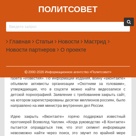
ПОЛИТСОВЕТ
18.07.2012, 10:07
ВСЕВОЛОД ЧАПЛИН ПОДДЕРЖАЛ ЗАКРЫТИЕ
«ВКОНТАКТЕ»
Главная
Статьи
Новости
Мастрид
Глава одного из синодальных отделов РПЦ протоиерей
Новости партнеров
О проекте
Всеволод Чаплин поддержал идею закрытия социальной сети
«Вконтакте». Закрыть сеть требуют борцы с детской
порнографией.
2000-
2026
Информационное агентство «Политсовет»
О требованиях приостановить работу сайта
пишет
сегодня
газета «Известия». По информации издания, войну «Вконтакте»
объявили активисты организации «Охотники за головами»,
утверждающие, что в соцсети можно найти видеозаписи с
детской порнографией. Заявление с требованием закрыть сайт,
на котором зарегистрированы десятки миллионов россиян, было
направлено на имя министра внутренних дел России.
Идею закрыть «Вконтакте» горячо поддержал известный
протоиерей Всеволод Чаплин. «Когда руководство «В Контакте»
пытается оправдаться тем, что этот сегмент информации
невозможно найти через поиск, это звучит по крайней мере