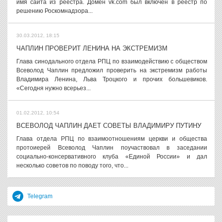
имя сайта из реестра. Домен vk.com был включен в реестр по
решению Роскомнадзора...
30.03.2012, 18:15
ЧАПЛИН ПРОВЕРИТ ЛЕНИНА НА ЭКСТРЕМИЗМ
Глава синодального отдела РПЦ по взаимодействию с обществом
Всеволод Чаплин предложил проверить на экстремизм работы
Владимира Ленина, Льва Троцкого и прочих большевиков.
«Сегодня нужно всерьез...
01.02.2012, 10:54
ВСЕВОЛОД ЧАПЛИН ДАЕТ СОВЕТЫ ВЛАДИМИРУ ПУТИНУ
Глава отдела РПЦ по взаимоотношениям церкви и общества
протоиерей Всеволод Чаплин поучаствовал в заседании
социально-консервативного клуба «Единой России» и дал
несколько советов по поводу того, что...
Telegram