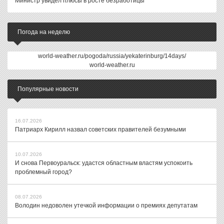
Министр увидел плюсы в росте безработицы
Погода на неделю
world-weather.ru/pogoda/russia/yekaterinburg/14days/
world-weather.ru
Популярные новости
16.07.2026
Патриарх Кирилл назвал советских правителей безумными
10.07.2026
И снова Первоуральск: удастся областным властям успокоить
проблемный город?
08.07.2026
Володин недоволен утечкой информации о премиях депутатам