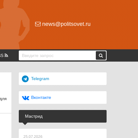
news@politsovet.ru
SS
Telegram
Вконтакте
для
Мастрид
25.07.2026