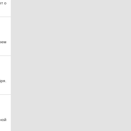
т о
оем
ря.
ной