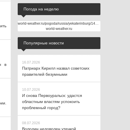
Погода на неделю
world-weather.ru/pogoda/russia/yekaterinburg/14days/
ить
world-weather.ru
Популярные новости
16.07.2026
н в
Патриарх Кирилл назвал советских
правителей безумными
10.07.2026
И снова Первоуральск: удастся
областным властям успокоить
ии.
проблемный город?
08.07.2026
Володин недоволен утечкой