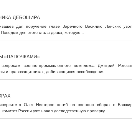
НИКА-ДЕБОШИРА
уйвашев дал поручение главе Заречного Василию Ланских увол
оводом для этого стала драка, которую...
РЫ «ПАПОЧКАМИ»
о вопросам военно-промышленного комплекса Дмитрий Рогози
уры и правозащитниках, добивающихся освобождения...
ОРАХ
ниверситета Олег Нестеров погиб на военных сборах в Башкир
 комитет России уже начал доследственную проверку...