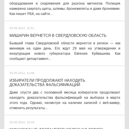
оборудования и снаряжения для разгона митингов. Полиция
намерена закупать щиты, шлемы, бронежилеты и даже броневики.
Как пишет РБК, на сайте...
25.05.2012, 11:51
МИШАРИН ВЕРНЕТСЯ В СВЕРДЛОВСКУЮ ОБЛАСТЬ
Бывший глава Свердловской области вернется в регион — как
минимум на один день. Его ждут 29 мая на утверждении и
инаугурации нового губернатора Евгения Куйвашева. Как
сообщает департамент...
25.05.2012, 11:08
ИЗБИРАТЕЛИ ПРОДОЛЖАЮТ НАХОДИТЬ
ДОКАЗАТЕЛЬСТВА ФАЛЬСИФИКАЦИЙ
Даже спустя два с половиной месяца избиратели продолжают
находить доказательства фальсификаций на выборах в марте
этого года. Однако, несмотря на наличие записей с веб-камер,
отменить результаты...
25.05.2012, 10:24