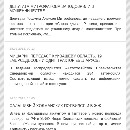
ДЕПУТАТА МИТРОФАНОВА ЗАПОДОЗРИЛИ В
МОШЕННИЧЕСТВЕ
Депутата Госдумы Алексея Митрофанова, до недавнего времени
состоявшего во фракции «Справедливая Россия», привлекли в
качестве свидетеля по уголовному делу о мошенничестве. При
этом не исключено, что...
25.05.2012, 09:13
МИШАРИН ПЕРЕДАСТ КУЙВАШЕВУ ОБЛАСТЬ, 19
«МЕРСЕДЕСОВ» И ОДИН ТРАКТОР «БЕЛАРУСЬ»
В ведении госпредприятия «Автохозяйство Правительства
Свердловской области» находится 284 автомобиля.
Соответствующий вывод можно сделать из информации,
размещенной на сайте госзакупок. ...
24.05.2012, 18:05
ФАЛЬШИВЫЙ ХОЛМАНСКИХ ПОЯВИЛСЯ И В ЖЖ
Вслед за фальшивым аккаунтом в Твиттере у нового полпреда
президента РФ в УрФО Игоря Холманских появился и фейковый
блог в «Живом журнале». В нем неизвестный автор от имени
Холманских рассказывает о...