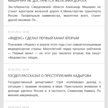
МИШАРИНУ НЕ ДОСТАНЕТСЯ ЖЕЛЕЗНАЯ ДОРОГА
Экс-губернатор Свердловской области Александр Мишарин не
станет куратором железной дороги в Министерстве транспорта
России. Профильным замминистра, вероятнее всего, станет
другой чиновник. По...
25.05.2012, 10:00
«ЯНДЕКС» СДЕЛАЛ ПЕРВЫЙ КАНАЛ ВТОРЫМ
Поисковик «Яндекс» в апреле этого года стал самым посещаемым
медиаресурсом страны. Многолетний лидер прошлых рейтингов
— Первый канал — на этот раз оказался вторым. Как пишут
«Ведомости», общую...
25.05.2012, 09:39
ГОСДЕП РАССКАЗАЛ О ПРЕСТУПЛЕНИЯХ КАДЫРОВА
Государственный департамент США опубликовал доклад о
ситуации с правами человека в мире. Пристальное внимание в
докладе уделено России и, в частности, Северному Кавказу. По
мнению американцев,...
25.05.2012, 09:25