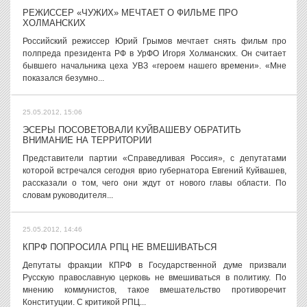
РЕЖИССЕР «ЧУЖИХ» МЕЧТАЕТ О ФИЛЬМЕ ПРО
ХОЛМАНСКИХ
Российский режиссер Юрий Грымов мечтает снять фильм про
полпреда президента РФ в УрФО Игоря Холманских. Он считает
бывшего начальника цеха УВЗ «героем нашего времени». «Мне
показался безумно...
25.05.2012, 15:06
ЭСЕРЫ ПОСОВЕТОВАЛИ КУЙВАШЕВУ ОБРАТИТЬ
ВНИМАНИЕ НА ТЕРРИТОРИИ
Представители партии «Справедливая Россия», с депутатами
которой встречался сегодня врио губернатора Евгений Куйвашев,
рассказали о том, чего они ждут от нового главы области. По
словам руководителя...
25.05.2012, 14:46
КПРФ ПОПРОСИЛА РПЦ НЕ ВМЕШИВАТЬСЯ
Депутаты фракции КПРФ в Государственной думе призвали
Русскую православную церковь не вмешиваться в политику. По
мнению коммунистов, такое вмешательство противоречит
Конституции. С критикой РПЦ...