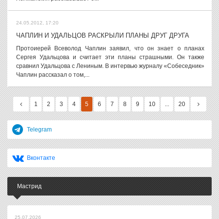
24.05.2012, 17:20
ЧАПЛИН И УДАЛЬЦОВ РАСКРЫЛИ ПЛАНЫ ДРУГ ДРУГА
Протоиерей Всеволод Чаплин заявил, что он знает о планах
Сергея Удальцова и считает эти планы страшными. Он также
сравнил Удальцова с Лениным. В интервью журналу «Собеседник»
Чаплин рассказал о том,...
1
2
3
4
5
6
7
8
9
10
...
20
Telegram
Вконтакте
Мастрид
25.07.2026