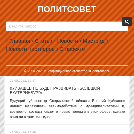
ПОЛИТСОВЕТ
25.05.2012, 17:48
СОВЕТ ДА НАКАЗ
Вчера президент России внес в
свердловское Заксобрание
Главная
Статьи
Новости
Мастрид
кандидатуру Евгения
Новости партнеров
О проекте
Куйвашева для утверждения
его губернатором. Сегодня врио
губернатора и единственный кандидат на эту должность общался
с...
2000-
2026
Информационное агентство «Политсовет»
25.05.2012, 16:37
КУЙВАШЕВ НЕ БУДЕТ РАЗВИВАТЬ «БОЛЬШОЙ
ЕКАТЕРИНБУРГ»
Будущий губернатор Свердловской области Евгений Куйвашев
начнет налаживать взаимодействие с муниципалитетами и,
возможно, создаст какие-то новые проекты в этой сфере, однако
вряд ли вернется к идее...
25.05.2012, 15:46