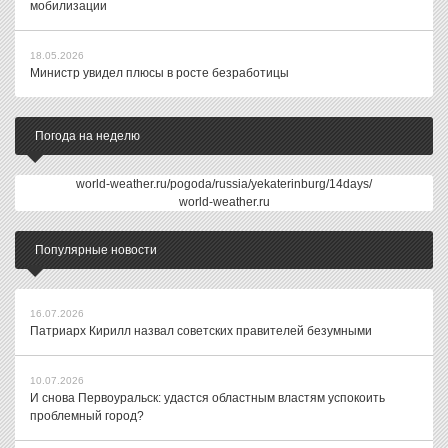
мобилизации
18.05.2026
Министр увидел плюсы в росте безработицы
Погода на неделю
world-weather.ru/pogoda/russia/yekaterinburg/14days/
world-weather.ru
Популярные новости
16.07.2026
Патриарх Кирилл назвал советских правителей безумными
10.07.2026
И снова Первоуральск: удастся областным властям успокоить
проблемный город?