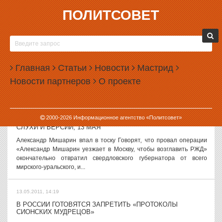
ПОЛИТСОВЕТ
13.05.2011, 16:02
МЧС ПОДОЗРЕВАЕТ, ЧТО РОССИЯНЕ СПЕЦИАЛЬНО
ПОДЖИГАЮТ ЛЕСА, ЧТОБЫ ПОЛУЧИТЬ НОВЫЕ ДОМА
Правоохранительные органы Алтайского края проводят проверку
Главная
Статьи
Новости
Мастрид
по факту многочисленных поджогов в лесах Озерского
Новости партнеров
О проекте
лесничества, сообщили «Интерфаксу» в пресс-центре краевого
управления лесами. «По...
13.05.2011, 15:05
2000-
2026
Информационное агентство «Политсовет»
СЛУХИ И ВЕРСИИ, 13 МАЯ
Александр Мишарин впал в тоску Говорят, что провал операции
«Александр Мишарин уезжает в Москву, чтобы возглавить РЖД»
окончательно отвратил свердловского губернатора от всего
мирского-уральского, и...
13.05.2011, 14:19
В РОССИИ ГОТОВЯТСЯ ЗАПРЕТИТЬ «ПРОТОКОЛЫ
СИОНСКИХ МУДРЕЦОВ»