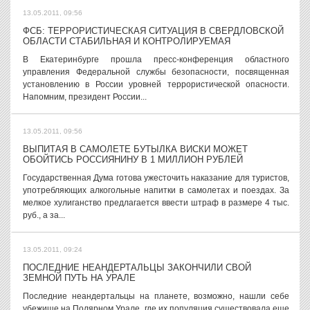
13.05.2011, 09:56
ФСБ: ТЕРРОРИСТИЧЕСКАЯ СИТУАЦИЯ В СВЕРДЛОВСКОЙ
ОБЛАСТИ СТАБИЛЬНАЯ И КОНТРОЛИРУЕМАЯ
В Екатеринбурге прошла пресс-конференция областного
управления Федеральной службы безопасности, посвященная
установлению в России уровней террористической опасности.
Напомним, президент России...
13.05.2011, 09:56
ВЫПИТАЯ В САМОЛЕТЕ БУТЫЛКА ВИСКИ МОЖЕТ
ОБОЙТИСЬ РОССИЯНИНУ В 1 МИЛЛИОН РУБЛЕЙ
Государственная Дума готова ужесточить наказание для туристов,
употребляющих алкогольные напитки в самолетах и поездах. За
мелкое хулиганство предлагается ввести штраф в размере 4 тыс.
руб., а за...
13.05.2011, 09:24
ПОСЛЕДНИЕ НЕАНДЕРТАЛЬЦЫ ЗАКОНЧИЛИ СВОЙ
ЗЕМНОЙ ПУТЬ НА УРАЛЕ
Последние неандертальцы на планете, возможно, нашли себе
убежище на Полярном Урале, где их популяция существовала еще