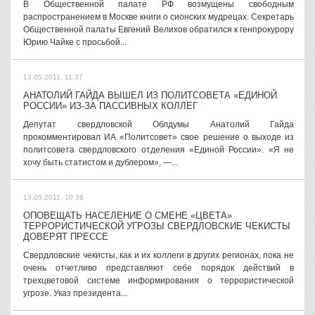
В Общественной палате РФ возмущены свободным
распространением в Москве книги о сионских мудрецах. Секретарь
Общественной палаты Евгений Велихов обратился к генпрокурору
Юрию Чайке с просьбой...
13.05.2011, 11:37
АНАТОЛИЙ ГАЙДА ВЫШЕЛ ИЗ ПОЛИТСОВЕТА «ЕДИНОЙ
РОССИИ» ИЗ-ЗА ПАССИВНЫХ КОЛЛЕГ
Депутат свердловской Облдумы Анатолий Гайда
прокомментировал ИА «Политсовет» свое решение о выходе из
политсовета свердловского отделения «Единой России». «Я не
хочу быть статистом и дублером», —...
13.05.2011, 10:36
ОПОВЕЩАТЬ НАСЕЛЕНИЕ О СМЕНЕ «ЦВЕТА»
ТЕРРОРИСТИЧЕСКОЙ УГРОЗЫ СВЕРДЛОВСКИЕ ЧЕКИСТЫ
ДОВЕРЯТ ПРЕССЕ
Свердловские чекисты, как и их коллеги в других регионах, пока не
очень отчетливо представляют себе порядок действий в
трехцветовой системе информирования о террористической
угрозе. Указ президента...