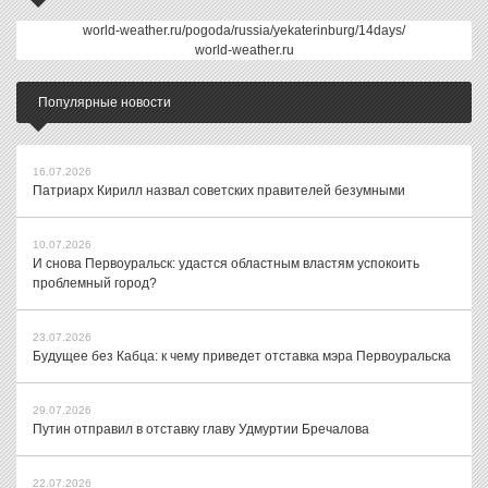
world-weather.ru/pogoda/russia/yekaterinburg/14days/
world-weather.ru
Популярные новости
16.07.2026
Патриарх Кирилл назвал советских правителей безумными
10.07.2026
И снова Первоуральск: удастся областным властям успокоить
проблемный город?
23.07.2026
Будущее без Кабца: к чему приведет отставка мэра Первоуральска
29.07.2026
Путин отправил в отставку главу Удмуртии Бречалова
22.07.2026