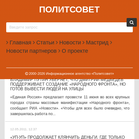
ПОЛИТСОВЕТ
12.05.2011, 16:00
СВЕРДЛОВСКИЕ ВЛАСТИ ПООБЕЩАЛИ ПОМОЧЬ
МЕСТНЫМ КРОЛИКОВОДАМ
На Среднем Урале получит дополнительную государственную
Главная
Статьи
Новости
Мастрид
поддержку кролиководческая ферма «Раббит». Об этом в ходе
Новости партнеров
О проекте
посещения хозяйства заявил областной премьер Анатолий
Гредин. Директор предприятия...
12.05.2011, 13:55
2000-
2026
Информационное агентство «Политсовет»
ВЛАДИМИР ПУТИН УВЕРЯЕТ, ЧТО ДМИТРИЙ МЕДВЕДЕВ
ПОДДЕРЖИВАЕТ СОЗДАНИЕ «НАРОДНОГО ФРОНТА», НО
ГОТОВ ВЫВЕСТИ ЛЮДЕЙ НА УЛИЦЫ
«Единая Россия» предлагает провести 11 июня во всех крупных
городах страны массовые манифестации «Народного фронта»,
сообщает РИА «Новости». «Чтобы для всех было очевидно, что
завершилась работа по...
12.05.2011, 12:37
«УП-УП» ПРОДОЛЖАЕТ КЛЯНЧИТЬ ДЕНЬГИ, ГДЕ ТОЛЬКО