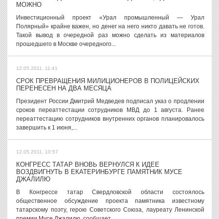
МОЖНО
Инвестиционный проект «Урал промышленный — Урал
Полярный» крайне важен, но денег на него никто давать не готов.
Такой вывод в очередной раз можно сделать из материалов
прошедшего в Москве очередного...
12.05.2011, 11:41
СРОК ПРЕВРАЩЕНИЯ МИЛИЦИОНЕРОВ В ПОЛИЦЕЙСКИХ
ПЕРЕНЕСЕН НА ДВА МЕСЯЦА
Президент России Дмитрий Медведев подписал указ о продлении
сроков переаттестации сотрудников МВД до 1 августа. Ранее
переаттестацию сотрудников внутренних органов планировалось
завершить к 1 июня,...
12.05.2011, 10:57
КОНГРЕСС ТАТАР ВНОВЬ ВЕРНУЛСЯ К ИДЕЕ
ВОЗДВИГНУТЬ В ЕКАТЕРИНБУРГЕ ПАМЯТНИК МУСЕ
ДЖАЛИЛЮ
В Конгрессе татар Свердловской области состоялось
общественное обсуждение проекта памятника известному
татарскому поэту, герою Советского Союза, лауреату Ленинской
премии Мусе Джалилю, сообщает...