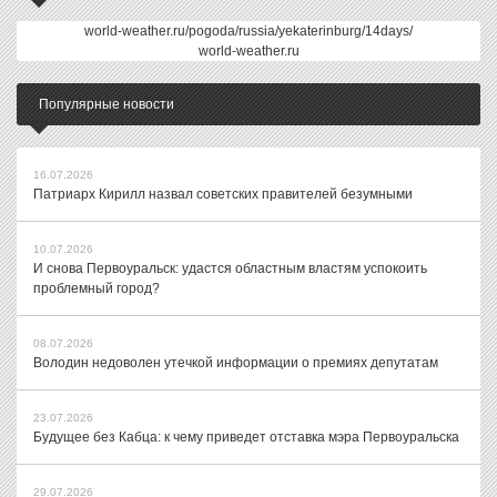
world-weather.ru/pogoda/russia/yekaterinburg/14days/
world-weather.ru
Популярные новости
16.07.2026
Патриарх Кирилл назвал советских правителей безумными
10.07.2026
И снова Первоуральск: удастся областным властям успокоить
проблемный город?
08.07.2026
Володин недоволен утечкой информации о премиях депутатам
23.07.2026
Будущее без Кабца: к чему приведет отставка мэра Первоуральска
29.07.2026