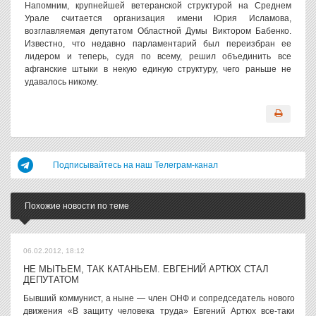
Напомним, крупнейшей ветеранской структурой на Среднем
Урале считается организация имени Юрия Исламова,
возглавляемая депутатом Областной Думы Виктором Бабенко.
Известно, что недавно парламентарий был переизбран ее
лидером и теперь, судя по всему, решил объединить все
афганские штыки в некую единую структуру, чего раньше не
удавалось никому.
Подписывайтесь на наш Телеграм-канал
Похожие новости по теме
06.02.2012, 18:12
НЕ МЫТЬЕМ, ТАК КАТАНЬЕМ. ЕВГЕНИЙ АРТЮХ СТАЛ
ДЕПУТАТОМ
Бывший коммунист, а ныне — член ОНФ и сопредседатель нового
движения «В защиту человека труда» Евгений Артюх все-таки