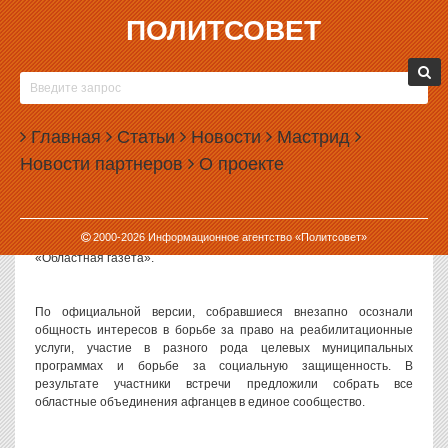
ПОЛИТСОВЕТ
12.05.2011, 08:52
ВИКТОР БАБЕНКО ПЫТАЕТСЯ ОБЪЕДИНИТЬ
СВЕРДЛОВСКИХ АФГАНЦЕВ
Главная
Статьи
Новости
Мастрид
Исторически известные своей разобщенностью, свердловские
Новости партнеров
О проекте
общественные организации ветеранов Афганистана попытаются
объединиться. К такому решению афганцы пришли на встрече,
прошедшей в Нижнем Тагиле, где собрались члены правления
организации и активисты ветеранского движения из
2000-
2026
Информационное агентство «Политсовет»
Горнозаводского и Северного управленческих округов, пишет
«Областная газета».
По официальной версии, собравшиеся внезапно осознали
общность интересов в борьбе за право на реабилитационные
услуги, участие в разного рода целевых муниципальных
программах и борьбе за социальную защищенность. В
результате участники встречи предложили собрать все
областные объединения афганцев в единое сообщество.