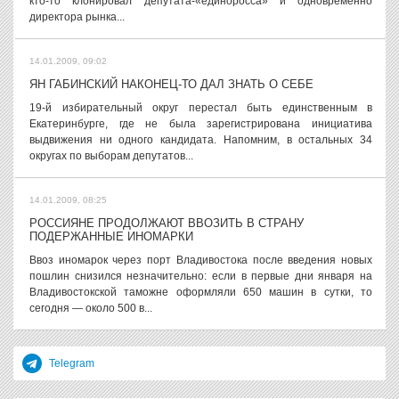
кто-то клонировал депутата-«единоросса» и одновременно
директора рынка...
14.01.2009, 09:02
ЯН ГАБИНСКИЙ НАКОНЕЦ-ТО ДАЛ ЗНАТЬ О СЕБЕ
19-й избирательный округ перестал быть единственным в
Екатеринбурге, где не была зарегистрирована инициатива
выдвижения ни одного кандидата. Напомним, в остальных 34
округах по выборам депутатов...
14.01.2009, 08:25
РОССИЯНЕ ПРОДОЛЖАЮТ ВВОЗИТЬ В СТРАНУ
ПОДЕРЖАННЫЕ ИНОМАРКИ
Ввоз иномарок через порт Владивостока после введения новых
пошлин снизился незначительно: если в первые дни января на
Владивостокской таможне оформляли 650 машин в сутки, то
сегодня — около 500 в...
Telegram