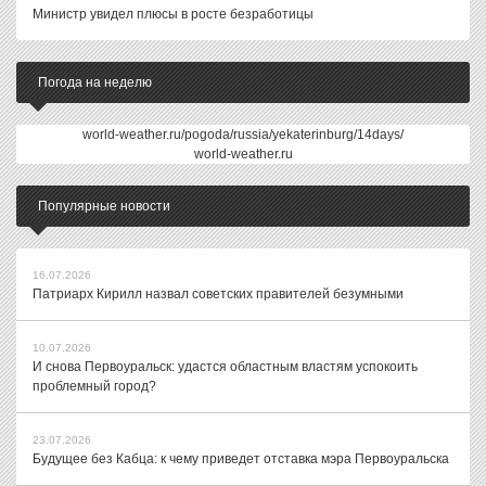
Министр увидел плюсы в росте безработицы
Погода на неделю
world-weather.ru/pogoda/russia/yekaterinburg/14days/
world-weather.ru
Популярные новости
16.07.2026
Патриарх Кирилл назвал советских правителей безумными
10.07.2026
И снова Первоуральск: удастся областным властям успокоить
проблемный город?
23.07.2026
Будущее без Кабца: к чему приведет отставка мэра Первоуральска