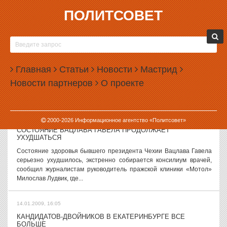
ПОЛИТСОВЕТ
14.01.2009, 16:15
ЧЕРЕЗ НЕСКОЛЬКО ЧАСОВ ИЛЬЯ ЗАХАРОВ УРОНИТ
ШЛАГБАУМ
Регистрация инициативы выдвижения кандидатов в депутаты
Главная
Статьи
Новости
Мастрид
Екатеринбургской городской думы завершается, она будет
Новости партнеров
О проекте
проходить еще несколько часов. Согласно составленному ранее
горизбиркомом календарю...
14.01.2009, 16:05
2000-
2026
Информационное агентство «Политсовет»
СОСТОЯНИЕ ВАЦЛАВА ГАВЕЛА ПРОДОЛЖАЕТ
УХУДШАТЬСЯ
Состояние здоровья бывшего президента Чехии Вацлава Гавела
серьезно ухудшилось, экстренно собирается консилиум врачей,
сообщил журналистам руководитель пражской клиники «Мотол»
Милослав Лудвик, где...
14.01.2009, 16:05
КАНДИДАТОВ-ДВОЙНИКОВ В ЕКАТЕРИНБУРГЕ ВСЕ
БОЛЬШЕ