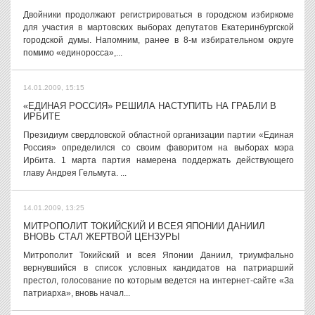
Двойники продолжают регистрироваться в городском избиркоме
для участия в мартовских выборах депутатов Екатеринбургской
городской думы. Напомним, ранее в 8-м избирательном округе
помимо «единоросса»,...
14.01.2009, 15:15
«ЕДИНАЯ РОССИЯ» РЕШИЛА НАСТУПИТЬ НА ГРАБЛИ В
ИРБИТЕ
Президиум свердловской областной организации партии «Единая
Россия» определился со своим фаворитом на выборах мэра
Ирбита. 1 марта партия намерена поддержать действующего
главу Андрея Гельмута. ...
14.01.2009, 13:25
МИТРОПОЛИТ ТОКИЙСКИЙ И ВСЕЯ ЯПОНИИ ДАНИИЛ
ВНОВЬ СТАЛ ЖЕРТВОЙ ЦЕНЗУРЫ
Митрополит Токийский и всея Японии Даниил, триумфально
вернувшийся в список условных кандидатов на патриарший
престол, голосование по которым ведется на интернет-сайте «За
патриарха», вновь начал...