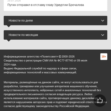
29.07.2026
Путин отправил в отставку главу Удмуртии Бречалова
Новости по дням
Новости по месяцам
Информационное агентство «Политсовет»
2000-
2026
18+
Свидетельство о регистрации СМИ ИА № ФС77-87740 от 09 июля
2024 года.
Выдано Федеральной службой по надзору в сфере связи,
информационных технологий и массовых коммуникаций.
Материалы, размещённые на данном сайте, не могут использоваться для
разработки, тренировки или улучшения алгоритмов машинного обучения,
искусственного интеллекта, нейронных сетей и аналогичных технологий без
предварительного письменного согласия владельцев ресурса. Любое
использование материалов сайта, противоречащее данному дисклеймеру,
является нарушением авторских прав и подлежит юридической ответственности
согласно действующему законодательству Российской Федерации.