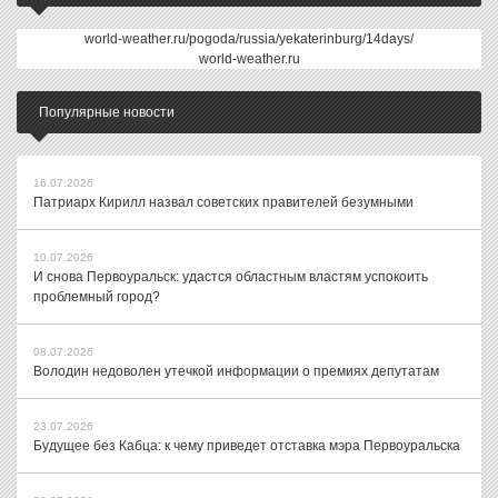
world-weather.ru/pogoda/russia/yekaterinburg/14days/
world-weather.ru
Популярные новости
16.07.2026
Патриарх Кирилл назвал советских правителей безумными
10.07.2026
И снова Первоуральск: удастся областным властям успокоить
проблемный город?
08.07.2026
Володин недоволен утечкой информации о премиях депутатам
23.07.2026
Будущее без Кабца: к чему приведет отставка мэра Первоуральска