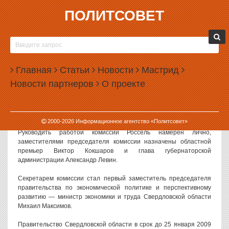
ПОЛИТСОВЕТ
14.01.2009, 12:00
ЭДУАРД РОССЕЛЬ БРОСИЛ СЕБЯ И
АЛЕКСАНДРА ЛЕВИНА НА БОРЬБУ С
Главная
КРИЗИСОМ
Статьи
Новости
Мастрид
Новости партнеров
О проекте
Борьбу с экономическим кризисом на Среднем Урале возглавят
Эдуард Россель и его друг, глава администрации губернатора
Александр Левин. Указ о создании специальной антикризисной
комиссии глава региона уже подписал.
2000-
2026
Информационное агентство «Политсовет»
Руководить работой комиссии Россель намерен лично,
заместителями председателя комиссии назначены областной
премьер Виктор Кокшаров и глава губернаторской
администрации Александр Левин.
Секретарем комиссии стал первый заместитель председателя
правительства по экономической политике и перспективному
развитию — министр экономики и труда Свердловской области
Михаил Максимов.
Правительство Свердловской области в срок до 25 января 2009