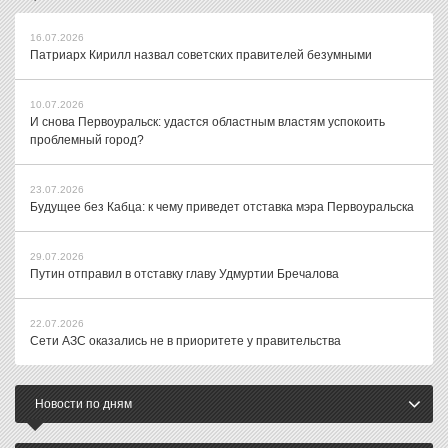
16.07.2026
Патриарх Кирилл назвал советских правителей безумными
10.07.2026
И снова Первоуральск: удастся областным властям успокоить
проблемный город?
23.07.2026
Будущее без Кабца: к чему приведет отставка мэра Первоуральска
29.07.2026
Путин отправил в отставку главу Удмуртии Бречалова
22.07.2026
Сети АЗС оказались не в приоритете у правительства
Новости по дням