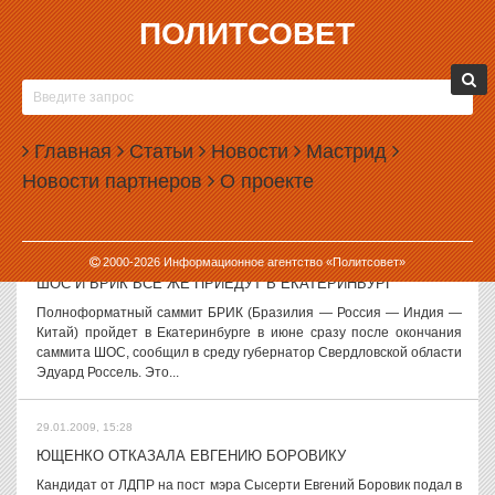
ПОЛИТСОВЕТ
29.01.2009, 16:43
ДМИТРИЙ МЕДВЕДЕВ О ЧЕМ-ТО ЦЕЛЫЙ ЧАС ГОВОРИЛ С
ДМИТРИЕМ МУРАТОВЫМ
Президент России Дмитрий Медведев провел встречу с главным
Главная
Статьи
Новости
Мастрид
редактором «Новой газеты» Дмитрием Муратовым и бывшим
Новости партнеров
О проекте
президентом СССР Михаилом Горбачевым. Об этом
радиостанции «Эхо Москвы» сообщил сам...
29.01.2009, 16:31
2000-
2026
Информационное агентство «Политсовет»
ШОС И БРИК ВСЕ ЖЕ ПРИЕДУТ В ЕКАТЕРИНБУРГ
Полноформатный саммит БРИК (Бразилия — Россия — Индия —
Китай) пройдет в Екатеринбурге в июне сразу после окончания
саммита ШОС, сообщил в среду губернатор Свердловской области
Эдуард Россель. Это...
29.01.2009, 15:28
ЮЩЕНКО ОТКАЗАЛА ЕВГЕНИЮ БОРОВИКУ
Кандидат от ЛДПР на пост мэра Сысерти Евгений Боровик подал в