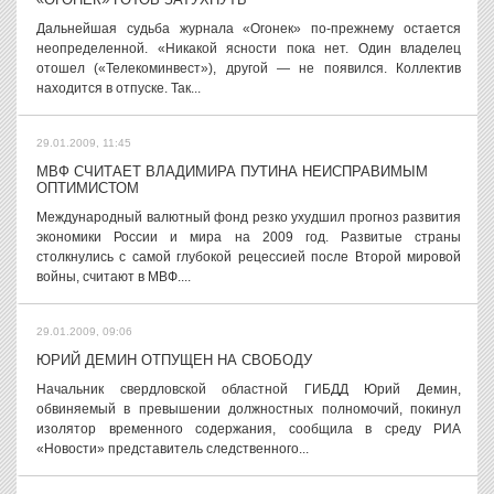
Дальнейшая судьба журнала «Огонек» по-прежнему остается
неопределенной. «Никакой ясности пока нет. Один владелец
отошел («Телекоминвест»), другой — не появился. Коллектив
находится в отпуске. Так...
29.01.2009, 11:45
МВФ СЧИТАЕТ ВЛАДИМИРА ПУТИНА НЕИСПРАВИМЫМ
ОПТИМИСТОМ
Международный валютный фонд резко ухудшил прогноз развития
экономики России и мира на 2009 год. Развитые страны
столкнулись с самой глубокой рецессией после Второй мировой
войны, считают в МВФ....
29.01.2009, 09:06
ЮРИЙ ДЕМИН ОТПУЩЕН НА СВОБОДУ
Начальник свердловской областной ГИБДД Юрий Демин,
обвиняемый в превышении должностных полномочий, покинул
изолятор временного содержания, сообщила в среду РИА
«Новости» представитель следственного...