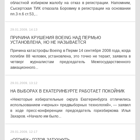
областной избирком жалобу на отказ в регистрации. Напомним,
Сысертская ТИК отказала Боровику в регистрации на основании
пп.3 п.6 ст.53,...
29.01.2009, 14:13
ПРИЧИНА КРУШЕНИЯ BOEING НАД ПЕРМЬЮ
УСТАНОВЛЕНА, НО НЕ НАЗЫВАЕТСЯ
Причина катастрофы Boeing в Перми 14 сентября 2008 года, когда
погибли 88 человек, установлена, это точно не теракт, заявила в
четверг журналистам председатель Межгосударственного
авиационного...
29.01.2009, 13:12
НА ВЫБОРАХ В ЕКАТЕРИНБУРГЕ РАБОТАЕТ ПОКОЙНИК
«Некоторые избирательные округа Екатеринбурга отличились
использованием «черных» предвыборных технологий», — заявил
в ходе пресс-конференции председатель горизбиркома Илья
Захаров. «Начало им было...
29.01.2009, 12:17
«ОГОНЕК» ГОТОВ ЗАТУХНУТЬ