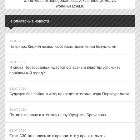
world-weather.ru/pogoda/russia/yekaterinburg/14days/
world-weather.ru
Популярные новости
16.07.2026
Патриарх Кирилл назвал советских правителей безумными
10.07.2026
И снова Первоуральск: удастся областным властям успокоить
проблемный город?
23.07.2026
Будущее без Кабца: к чему приведет отставка мэра Первоуральска
29.07.2026
Путин отправил в отставку главу Удмуртии Бречалова
22.07.2026
Сети АЗС оказались не в приоритете у правительства