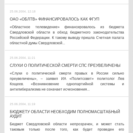
25.06.2004, 12:18
ОАО «ОБЛТВ» ФИНАНСИРОВАЛОСЬ КАК ФГУП
«Областное телевидение» финансировалось из бюджета
Свердловской области в обход бюджетного законодательства
Российской Федерации. К такому выводу пришла Счетная палата
областной думы Свердловской...
25.06.2004, 11:21
СЛУХИ О ПОЛИТИЧЕСКОЙ СМЕРТИ СПС ПРЕУВЕЛИЧЕНЫ
«Слухи о политической смерти правых в России сильно
преувеличены», – заявил ИА «Политсовет» политолог Лев
Кощеев. «Возникновение однопартийной системы и
антилиберализма не означает исчезновения...
25.06.2004, 11:19
БЮДЖЕТУ ОБЛАСТИ НЕОБХОДИМ ПОЛНОМАСШТАБНЫЙ
АУДИТ
Бюджет Свердловской области непрозрачен, и может стать
таковым только после того, как будет проведен его