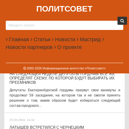
ПОЛИТСОВЕТ
25.06.2004, 15:24
ЭНЕРГЕТИКИ ЛИШАЮТ ЭДУАРДА РОССЕЛЯ ЛЮБИМОГО
ДЕТИЩА
Выставка вооружений в нижнем Тагиле, которую эксперты
Главная
Статьи
Новости
Мастрид
называют одним из самых амбициозных пиар-проектов
Новости партнеров
О проекте
губернатора Эдуарда Росселя, отключена от энергоснабжения за
долги перед энергетиками...
25.06.2004, 15:06
2000-
2026
Информационное агентство «Политсовет»
НА СЛЕДУЮЩЕЙ НЕДЕЛЕ ДЕПУТАТЫ ГОРДУМЫ ВСЕ ЖЕ
ОПРЕДЕЛЯТ СХЕМУ, ПО КОТОРОЙ БУДУТ ВЫБИРАТЬ ИХ
ПРЕЕМНИКОВ
Депутаты Екатеринбургской гордумы прервут свои каникулы и
продолжат 59 заседание, на котором так и не смогли принять
решение о том, каким образом будет избираться следующий
состав городского...
25.06.2004, 14:44
ЛАТЫШЕВ ВСТРЕТИЛСЯ С ЧЕРНЕЦКИМ