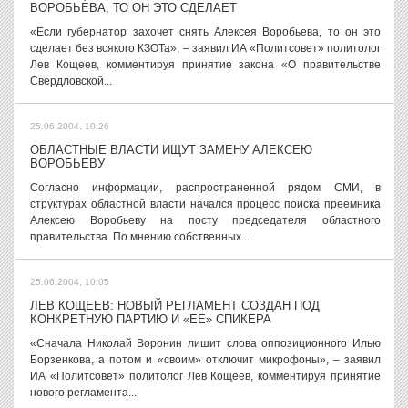
ВОРОБЬЕВА, ТО ОН ЭТО СДЕЛАЕТ
«Если губернатор захочет снять Алексея Воробьева, то он это
сделает без всякого КЗОТа», – заявил ИА «Политсовет» политолог
Лев Кощеев, комментируя принятие закона «О правительстве
Свердловской...
25.06.2004, 10:26
ОБЛАСТНЫЕ ВЛАСТИ ИЩУТ ЗАМЕНУ АЛЕКСЕЮ
ВОРОБЬЕВУ
Согласно информации, распространенной рядом СМИ, в
структурах областной власти начался процесс поиска преемника
Алексею Воробьеву на посту председателя областного
правительства. По мнению собственных...
25.06.2004, 10:05
ЛЕВ КОЩЕЕВ: НОВЫЙ РЕГЛАМЕНТ СОЗДАН ПОД
КОНКРЕТНУЮ ПАРТИЮ И «ЕЕ» СПИКЕРА
«Сначала Николай Воронин лишит слова оппозиционного Илью
Борзенкова, а потом и «своим» отключит микрофоны», – заявил
ИА «Политсовет» политолог Лев Кощеев, комментируя принятие
нового регламента...