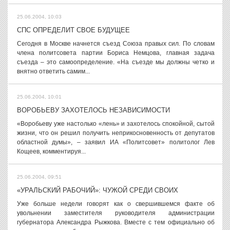
25.06.2004, 10:03
СПС ОПРЕДЕЛИТ СВОЕ БУДУЩЕЕ
Сегодня в Москве начнется съезд Союза правых сил. По словам
члена политсовета партии Бориса Немцова, главная задача
съезда – это самоопределение. «На съезде мы должны четко и
внятно ответить самим...
25.06.2004, 10:01
ВОРОБЬЕВУ ЗАХОТЕЛОСЬ НЕЗАВИСИМОСТИ
«Воробьеву уже настолько «лень» и захотелось спокойной, сытой
жизни, что он решил получить неприкосновенность от депутатов
областной думы», – заявил ИА «Политсовет» политолог Лев
Кощеев, комментируя...
25.06.2004, 09:51
«УРАЛЬСКИЙ РАБОЧИЙ»: ЧУЖОЙ СРЕДИ СВОИХ
Уже больше недели говорят как о свершившемся факте об
увольнении заместителя руководителя администрации
губернатора Александра Рыжкова. Вместе с тем официально об