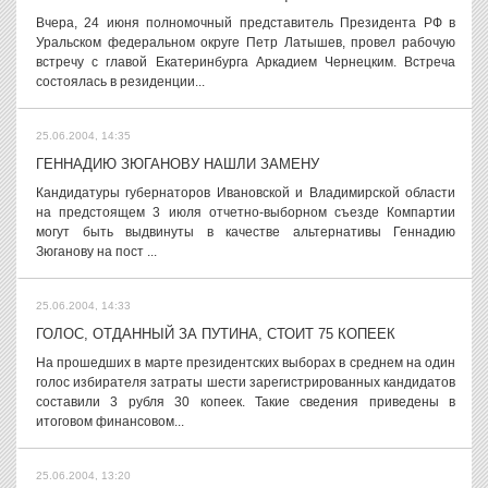
Вчера, 24 июня полномочный представитель Президента РФ в
Уральском федеральном округе Петр Латышев, провел рабочую
встречу с главой Екатеринбурга Аркадием Чернецким. Встреча
состоялась в резиденции...
25.06.2004, 14:35
ГЕННАДИЮ ЗЮГАНОВУ НАШЛИ ЗАМЕНУ
Кандидатуры губернаторов Ивановской и Владимирской области
на предстоящем 3 июля отчетно-выборном съезде Компартии
могут быть выдвинуты в качестве альтернативы Геннадию
Зюганову на пост ...
25.06.2004, 14:33
ГОЛОС, ОТДАННЫЙ ЗА ПУТИНА, СТОИТ 75 КОПЕЕК
На прошедших в марте президентских выборах в среднем на один
голос избирателя затраты шести зарегистрированных кандидатов
составили 3 рубля 30 копеек. Такие сведения приведены в
итоговом финансовом...
25.06.2004, 13:20