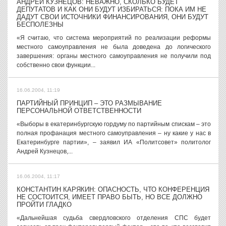
АНДРЕЙ КУЗНЕЦОВ: НЕВАЖНО, СКОЛЬКО БУДЕТ
ДЕПУТАТОВ И КАК ОНИ БУДУТ ИЗБИРАТЬСЯ: ПОКА ИМ НЕ
ДАДУТ СВОИ ИСТОЧНИКИ ФИНАНСИРОВАНИЯ, ОНИ БУДУТ
БЕСПОЛЕЗНЫ
«Я считаю, что система мероприятий по реализации реформы
местного самоуправления не была доведена до логического
завершения: органы местного самоуправления не получили под
собственно свои функции...
16.06.2004, 11:19
ПАРТИЙНЫЙ ПРИНЦИП – ЭТО РАЗМЫВАНИЕ
ПЕРСОНАЛЬНОЙ ОТВЕТСТВЕННОСТИ
«Выборы в екатеринбургскую гордуму по партийным спискам – это
полная профанация местного самоуправления – ну какие у нас в
Екатеринбурге партии», – заявил ИА «Политсовет» политолог
Андрей Кузнецов,...
16.06.2004, 11:17
КОНСТАНТИН КАРЯКИН: ОПАСНОСТЬ, ЧТО КОНФЕРЕНЦИЯ
НЕ СОСТОИТСЯ, ИМЕЕТ ПРАВО БЫТЬ, НО ВСЕ ДОЛЖНО
ПРОЙТИ ГЛАДКО
«Дальнейшая судьба свердловского отделения СПС будет