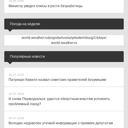
18.05.2026
Министр увидел плюсы в росте безработицы
Погода на неделю
world-weather.ru/pogoda/russia/yekaterinburg/14days/
world-weather.ru
Популярные новости
16.07.2026
Патриарх Кирилл назвал советских правителей безумными
10.07.2026
И снова Первоуральск: удастся областным властям успокоить
проблемный город?
08.07.2026
Володин недоволен утечкой информации о премиях депутатам