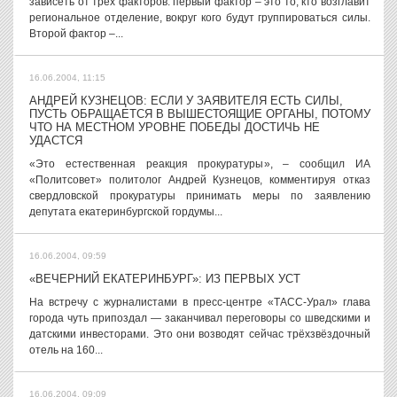
зависеть от трех факторов: первый фактор – это то, кто возглавит
региональное отделение, вокруг кого будут группироваться силы.
Второй фактор –...
16.06.2004, 11:15
АНДРЕЙ КУЗНЕЦОВ: ЕСЛИ У ЗАЯВИТЕЛЯ ЕСТЬ СИЛЫ,
ПУСТЬ ОБРАЩАЕТСЯ В ВЫШЕСТОЯЩИЕ ОРГАНЫ, ПОТОМУ
ЧТО НА МЕСТНОМ УРОВНЕ ПОБЕДЫ ДОСТИЧЬ НЕ
УДАСТСЯ
«Это естественная реакция прокуратуры», – сообщил ИА
«Политсовет» политолог Андрей Кузнецов, комментируя отказ
свердловской прокуратуры принимать меры по заявлению
депутата екатеринбургской гордумы...
16.06.2004, 09:59
«ВЕЧЕРНИЙ ЕКАТЕРИНБУРГ»: ИЗ ПЕРВЫХ УСТ
На встречу с журналистами в пресс-центре «ТАСС-Урал» глава
города чуть припоздал — заканчивал переговоры со шведскими и
датскими инвесторами. Это они возводят сейчас трёхзвёздочный
отель на 160...
16.06.2004, 09:09