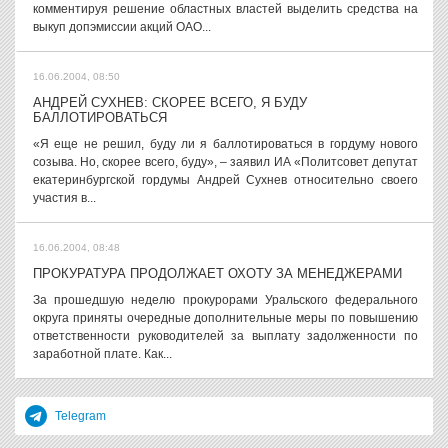
комментируя решение областных властей выделить средства на
выкуп допэмиссии акций ОАО...
16.06.2004, 08:50
АНДРЕЙ СУХНЕВ: СКОРЕЕ ВСЕГО, Я БУДУ
БАЛЛОТИРОВАТЬСЯ
«Я еще не решил, буду ли я баллотироваться в гордуму нового
созыва. Но, скорее всего, буду», – заявил ИА «Политсовет депутат
екатеринбургской гордумы Андрей Сухнев относительно своего
участия в...
16.06.2004, 08:48
ПРОКУРАТУРА ПРОДОЛЖАЕТ ОХОТУ ЗА МЕНЕДЖЕРАМИ
За прошедшую неделю прокурорами Уральского федерального
округа приняты очередные дополнительные меры по повышению
ответственности руководителей за выплату задолженности по
заработной плате. Как...
Telegram