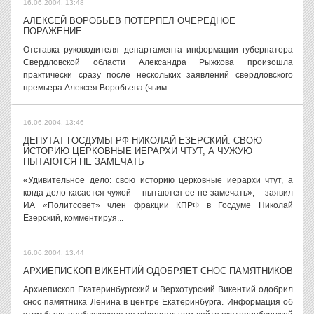
16.06.2004, 13:48
АЛЕКСЕЙ ВОРОБЬЕВ ПОТЕРПЕЛ ОЧЕРЕДНОЕ
ПОРАЖЕНИЕ
Отставка руководителя департамента информации губернатора
Свердловской области Александра Рыжкова произошла
практически сразу после нескольких заявлений свердловского
премьера Алексея Воробьева (чьим...
16.06.2004, 13:46
ДЕПУТАТ ГОСДУМЫ РФ НИКОЛАЙ ЕЗЕРСКИЙ: СВОЮ
ИСТОРИЮ ЦЕРКОВНЫЕ ИЕРАРХИ ЧТУТ, А ЧУЖУЮ
ПЫТАЮТСЯ НЕ ЗАМЕЧАТЬ
«Удивительное дело: свою историю церковные иерархи чтут, а
когда дело касается чужой – пытаются ее не замечать», – заявил
ИА «Политсовет» член фракции КПРФ в Госдуме Николай
Езерский, комментируя...
16.06.2004, 13:44
АРХИЕПИСКОП ВИКЕНТИЙ ОДОБРЯЕТ СНОС ПАМЯТНИКОВ
Архиепископ Екатеринбургский и Верхотурский Викентий одобрил
снос памятника Ленина в центре Екатеринбурга. Информация об