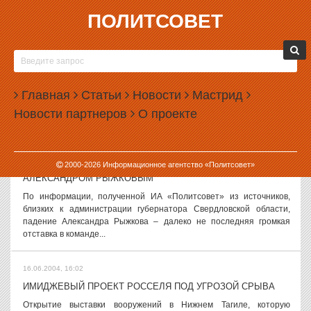
ПОЛИТСОВЕТ
16.06.2004, 17:04
ПОСПЕШИШЬ – ЛЮДЕЙ НАСМЕШИШЬ 2
Заместитель руководителя администрации губернатора
Свердловской области, директор департамента информационной
Главная
Статьи
Новости
Мастрид
политики губернатора Александр Рыжков, который, после
Новости партнеров
О проекте
головокружительного карьерного...
16.06.2004, 16:30
2000-
2026
Информационное агентство «Политсовет»
АЛЕКСЕЙ ВОРОБЬЕВ МОЖЕТ ПОСЛЕДОВАТЬ ЗА
АЛЕКСАНДРОМ РЫЖКОВЫМ
По информации, полученной ИА «Политсовет» из источников,
близких к администрации губернатора Свердловской области,
падение Александра Рыжкова – далеко не последняя громкая
отставка в команде...
16.06.2004, 16:02
ИМИДЖЕВЫЙ ПРОЕКТ РОССЕЛЯ ПОД УГРОЗОЙ СРЫВА
Открытие выставки вооружений в Нижнем Тагиле, которую