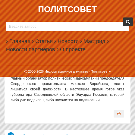
ПОЛИТСОВЕТ
16.06.2004, 12:09
ЗАМЕСТИТЕЛЬ ГЛАВЫ АДМИНИСТРАЦИИ
ГУБЕРНАТОРА СВЕРДЛОВСКОЙ ОБЛАСТИ
Главная
АЛЕКСАНДР РЫЖКОВ МОЖЕТ БЫТЬ
Статьи
Новости
Мастрид
ОТПРАВЛЕН В ОТСТАВКУ
Новости партнеров
О проекте
Как стало известно ИА «Политсовет, заместитель главы
администрации губернатора Свердловской области –
руководитель департамента информации губернатора
2000-
2026
Информационное агентство «Политсовет»
Свердловской области Александр Рыжков, известный также как
главный организатор политических пиар-кампаний председателя
Свердловского правительства Алексея Воробьева, может
лишиться своей должности. В настоящее время готов указ
губернатора Свердловской области Эдуарда Росселя, который
либо уже подписан, либо находится на подписании.