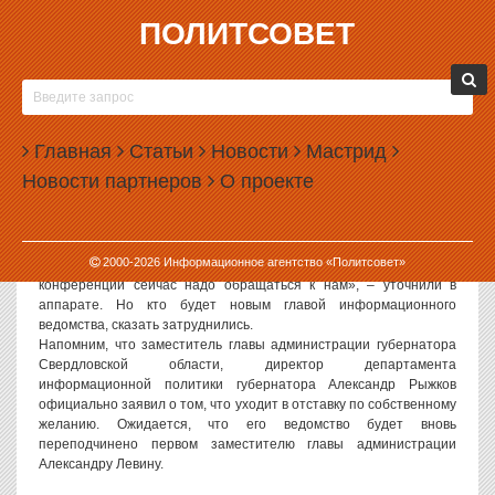
ПОЛИТСОВЕТ
18.06.2004, 10:45
АЛЕКСАНДР ЛЕВИН СМЕНИТ АЛЕКСАНДРА
РЫЖКОВА
Главная
Статьи
Новости
Мастрид
«Скорее всего, исполнять обязанности главы департамента
Новости партнеров
О проекте
информационной политики губернатора Свердловской области
будет Александр Левин», – сообщили ИА «Политсовет» в
аппарате самого первого заместителя главы администрации
губернатора.
2000-
2026
Информационное агентство «Политсовет»
«Во всяком случае, по поводу аккредитаций и пресс-
конференций сейчас надо обращаться к нам», – уточнили в
аппарате. Но кто будет новым главой информационного
ведомства, сказать затруднились.
Напомним, что заместитель главы администрации губернатора
Свердловской области, директор департамента
информационной политики губернатора Александр Рыжков
официально заявил о том, что уходит в отставку по собственному
желанию. Ожидается, что его ведомство будет вновь
переподчинено первом заместителю главы администрации
Александру Левину.