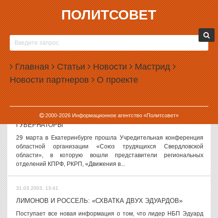
ПОЛИТСОВЕТ
31.03.2003, 16:49
ПОЛИТИЧЕСКОЕ ПИКЕ
29 марта в Москве прошел 2-й съезд партии «Единая Россия».
Одним из полутысячи гостей и активистов, пригашенных
Главная
Статьи
Новости
Мастрид
устроителями на это масштабное мероприятие, стал и губернатор
Новости партнеров
О проекте
Свердловской области...
31.03.2003, 16:03
2000-
2026
Информационное агентство «Политсовет»
«ЛЕВЫЕ» ОПРЕДЕЛЯЮТСЯ С КАНДИДАТОМ В
ГУБЕРНАТОРЫ
29 марта в Екатеринбурге прошла Учредительная конференция
областной организации «Союз трудящихся Свердловской
области», в которую вошли представители региональных
отделений КПРФ, РКРП, «Движения в...
31.03.2003, 13:41
ЛИМОНОВ И РОССЕЛЬ: «СХВАТКА ДВУХ ЭДУАРДОВ»
Поступает все новая информация о том, что лидер НБП Эдуард