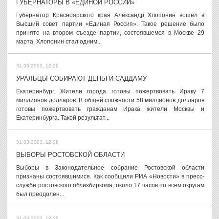
ГУБЕРНАТОРЫ В «ЕДИНОЙ РОССИИ»
Губернатор Красноярского края Александр Хлопонин вошел в
Высший совет партии «Единая Россия». Такое решение было
принято на втором съезде партии, состоявшемся в Москве 29
марта. Хлопонин стал одним...
31.03.2003, 12:29
УРАЛЬЦЫ СОБИРАЮТ ДЕНЬГИ САДДАМУ
Екатеринбург. Жители города готовы пожертвовать Ираку 7
миллионов долларов. В общей сложности 58 миллионов долларов
готовы пожертвовать гражданам Ирака жители Москвы и
Екатеринбурга. Такой результат...
31.03.2003, 12:29
ВЫБОРЫ РОСТОВСКОЙ ОБЛАСТИ
Выборы в Законодательное собрание Ростовской области
признаны состоявшимися. Как сообщили РИА «Новости» в пресс-
службе ростовского облизбиркома, около 17 часов по всем округам
был преодолен...
31.03.2003, 12:29