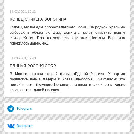
31.03.2003, 10:22
КОНЕЦ CПИКЕРА ВОРОНИНА
Годовщину победы проросселевского блока «За родной Урал» на
выборах в областную Думу депутаты могут отметить новым
спикергейтом. Про возможность отставки Николая Воронина
говорилось давно, но...
31.03.2003, 09:43
ЕДИНАЯ РОССИЯ CORP.
В Москве прошел второй съезд «Единой России». У партии
появились новые лидеры и новая идеология. «Фактически это
новый проект будущего России», – заявил в своей речи Борис
Грызлов. В «Единой России»...
Telegram
Вконтакте