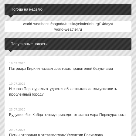
Погода на неделю
world-weather.ru/pogoda/russia/yekaterinburg/14days/
world-weather.ru
Популярные новости
16.07.2026
Патриарх Кирилл назвал советских правителей безумными
10.07.2026
И снова Первоуральск: удастся областным властям успокоить
проблемный город?
23.07.2026
Будущее без Кабца: к чему приведет отставка мэра Первоуральска
29.07.2026
Путин отправил в отставку главу Удмуртии Бречалова