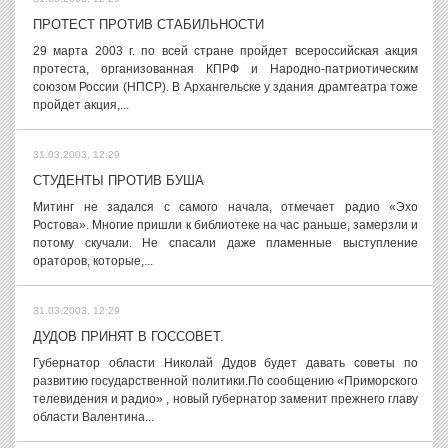
ПРОТЕСТ ПРОТИВ СТАБИЛЬНОСТИ
29 марта 2003 г. по всей стране пройдет всероссийская акция
протеста, организованная КПРФ и Народно-патриотическим
союзом России (НПСР). В Архангельске у здания драмтеатра тоже
пройдет акция,...
31.03.2003, 12:29
СТУДЕНТЫ ПРОТИВ БУША
Митинг не задался с самого начала, отмечает радио «Эхо
Ростова». Многие пришли к библиотеке на час раньше, замерзли и
потому скучали. Не спасали даже пламенные выступление
ораторов, которые,...
31.03.2003, 12:29
ДУДОВ ПРИНЯТ В ГОССОВЕТ.
Губернатор области Николай Дудов будет давать советы по
развитию государственной политики.По сообщению «Приморского
телевидения и радио» , новый губернатор заменит прежнего главу
области Валентина...