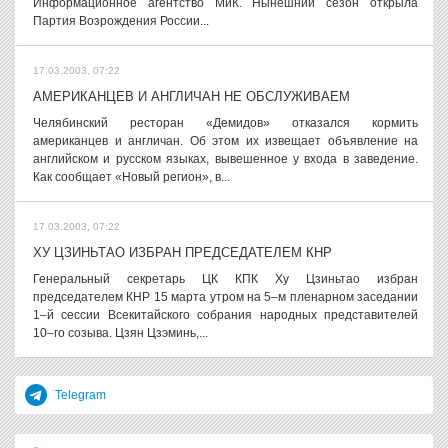
Информационное агентство МиК. Нынешний сезон открыла
Партия Возрождения России...
17.03.2003, 07:22
АМЕРИКАНЦЕВ И АНГЛИЧАН НЕ ОБСЛУЖИВАЕМ
Челябинский ресторан «Демидов» отказался кормить
американцев и англичан. Об этом их извещает объявление на
английском и русском языках, вывешенное у входа в заведение.
Как сообщает «Новый регион», в...
17.03.2003, 07:22
ХУ ЦЗИНЬТАО ИЗБРАН ПРЕДСЕДАТЕЛЕМ КНР
Генеральный секретарь ЦК КПК Ху Цзиньтао избран
председателем КНР 15 марта утром на 5–м пленарном заседании
1–й сессии Всекитайского собрания народных представителей
10–го созыва. Цзян Цзэминь,...
Telegram