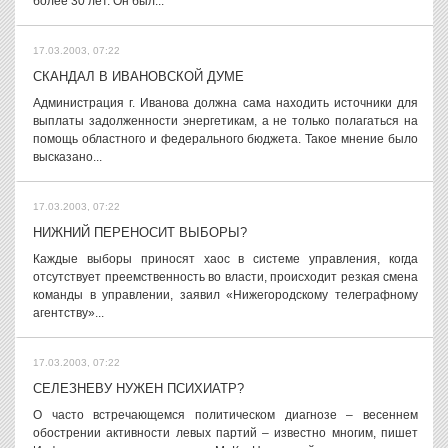
более 30 лет. Он был...
17.03.2003, 07:22
СКАНДАЛ В ИВАНОВСКОЙ ДУМЕ
Администрация г. Иванова должна сама находить источники для
выплаты задолженности энергетикам, а не только полагаться на
помощь областного и федерального бюджета. Такое мнение было
высказано...
17.03.2003, 07:22
НИЖНИЙ ПЕРЕНОСИТ ВЫБОРЫ?
Каждые выборы приносят хаос в системе управления, когда
отсутствует преемственность во власти, происходит резкая смена
команды в управлении, заявил «Нижегородскому телеграфному
агентству»...
17.03.2003, 07:22
СЕЛЕЗНЕВУ НУЖЕН ПСИХИАТР?
О часто встречающемся политическом диагнозе – весеннем
обострении активности левых партий – известно многим, пишет