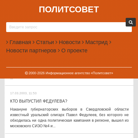
ПОЛИТСОВЕТ
17.03.2003, 17:56
КРИВДА ГУБЕРНАТОРА РОССЕЛЯ
Информационно-политический федеральный ресурс
«ПолитСовет» предлагает вашему вниманию текст статьи
Главная
Статьи
Новости
Мастрид
«Кривда губернатора Росселя», опубликованный в 217-ом номере
Новости партнеров
О проекте
газеты «Лимонка», и вызвавший у ряда...
17.03.2003, 14:40
2000-
2026
Информационное агентство «Политсовет»
...
17.03.2003, 11:53
КТО ВЫПУСТИЛ ФЕДУЛЕВА?
Накануне губернаторских выборов в Свердловской области
известный уральский олигарх Павел Федулеев, без которого не
обходилась ни одна политическая кампания в регионе, вышел из
московского СИЗО №4 и...