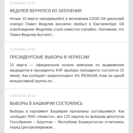
17.03.2003, 07:27
ФЕДУЛЕВ ВЕРНУЛСЯ ИЗ ЗАТОЧЕНИЯ
Ночью 15 марта находившийся в московском СИЗО N4 уральский
олигарх Павел Федулев внезапно прибыл в Екатеринбург. Об
освобождении Федулева стало известно случайно. Напомним, что
Павел Федулев был взят...
17.03.2003, 07:27
ПРЕЗИДЕНТСКИЕ ВЫБОРЫ В ЧЕРКЕСИИ
15 марта — официальное начало кампании по выдвижению
кандидатов в президенты КЧР (выборы президента состоятся 15
июня). Как сообщает корреспондент ИА REGNUM, пока ни одной
инициативной группы по...
17.03.2003, 07:22
ВЫБОРЫ В БАШКИРИИ СОСТОЯЛИСЬ
Выборы в парламент Башкирии призананы состовшимися. Как
сообщает РИА «Новости», все 120 округов по выборам депутатов
Госсобрания – Курултая – Республики Башкортостан отчитались
перед Центризбиркомом...