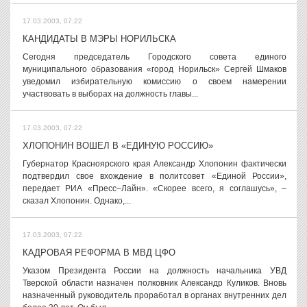
17.03.2003, 07:22
КАНДИДАТЫ В МЭРЫ НОРИЛЬСКА
Сегодня председатель Городского совета единого
муниципального образования «город Норильск» Сергей Шмаков
уведомил избирательную комиссию о своем намерении
участвовать в выборах на должность главы...
17.03.2003, 07:22
ХЛОПОНИН ВОШЕЛ В «ЕДИНУЮ РОССИЮ»
Губернатор Красноярского края Александр Хлопонин фактически
подтвердил свое вхождение в политсовет «Единой России»,
передает РИА «Пресс–Лайн». «Скорее всего, я соглашусь», –
сказал Хлопонин. Однако,...
17.03.2003, 07:22
КАДРОВАЯ РЕФОРМА В МВД ЦФО
Указом Президента России на должность начальника УВД
Тверской области назначен полковник Александр Куликов. Вновь
назначенный руководитель проработал в органах внутренних дел