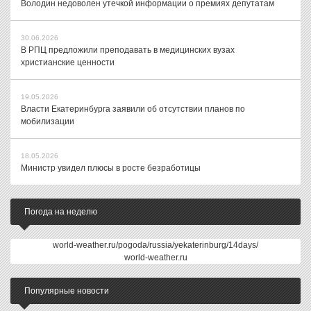
Володин недоволен утечкой информации о премиях депутатам
30.06.2026
В РПЦ предложили преподавать в медицинских вузах
христианские ценности
19.05.2026
Власти Екатеринбурга заявили об отсутствии планов по
мобилизации
18.05.2026
Министр увидел плюсы в росте безработицы
Погода на неделю
world-weather.ru/pogoda/russia/yekaterinburg/14days/
world-weather.ru
Популярные новости