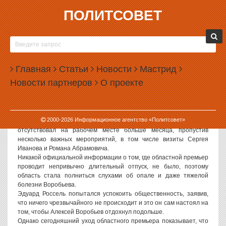
ПОЛИТСОВЕТ
15.05.2007, 16:12
НЕ УСПЕВ ВЫЙТИ НА РАБОТУ, АЛЕКСЕЙ
ВОРОБЬЕВ ВНОВЬ УШЕЛ В ОТПУСК
Главная
Статьи
Новости
Мастрид
Губернатор Эдуард Россель подписал распоряжение о
Новости партнеров
О проекте
предоставлении председателю правительства Свердловской
области Алексею Воробьеву отпуска на период с 15 мая по 1
июня 2007 года. Эта информация буквально шокировала
свердловских политиков и чиновников.
2000-
2026
Информационное агентство «Политсовет»
Напомним, последний раз Воробьев ушел в отпуск 28 марта и
отсутствовал на рабочем месте больше месяца, пропустив
несколько важных мероприятий, в том числе визиты Сергея
Иванова и Романа Абрамовича.
Никакой официальной информации о том, где областной премьер
проводит непривычно длительный отпуск, не было, поэтому
область стала полниться слухами об опале и даже тяжелой
болезни Воробьева.
Эдуард Россель попытался успокоить общественность, заявив,
что ничего чрезвычайного не происходит и это он сам настоял на
том, чтобы Алексей Воробьев отдохнул подольше.
Однако сегодняшний уход областного премьера показывает, что