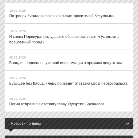
16.07.2026
Патриарх Кирилл назвал советских правителей безумными
10.07.2026
И снова Первоуральск: удастся областным властям успокоить
проблемный город?
08.07.2026
Володин недоволен утечкой информации о премиях депутатам
23.07.2026
Будущее без Кабца: к чему приведет отставка мэра Первоуральска
29.07.2026
Путин отправил в отставку главу Удмуртии Бречалова
Новости по дням