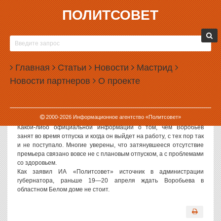
ПОЛИТСОВЕТ
16.04.2007, 12:35
ОТПУСК АЛЕКСЕЯ ВОРОБЬЕВА
ЗАТЯГИВАЕТСЯ
Главная
Статьи
Новости
Мастрид
Очередное заседание областного правительства сегодня вновь
Новости партнеров
О проекте
прошло без его председателя — Алексея Воробьева.
Напомним, накануне своего очередного дня рождения в конце
марта областной премьер ушел в отпуск. Наблюдатели отметили,
что в указе губернатора на этот счет не был обозначен срок, на
2000-
2026
Информационное агентство «Политсовет»
который Воробьев оставил свою должность.
Какой-либо официальной информации о том, чем Воробьев
занят во время отпуска и когда он выйдет на работу, с тех пор так
и не поступало. Многие уверены, что затянувшееся отсутствие
премьера связано вовсе не с плановым отпуском, а с проблемами
со здоровьем.
Как заявил ИА «Политсовет» источник в администрации
губернатора, раньше 19—20 апреля ждать Воробьева в
областном Белом доме не стоит.