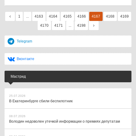
1
...
4163
4164
4165
4166
4167
4168
4169
4170
4171
...
4198
Telegram
Вконтакте
Мастрид
25.07.2026
В Екатеринбурге сбили беспилотник
08.07.2026
Володин недоволен утечкой информации о премиях депутатам