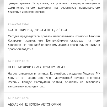
центра кряшен Татарстана, «в условиях непрекращающегося
административного давления на участников национального
движения и на кряшенское...
14.10.2002, 09:02
КОСТРЫКИН СУДИТСЯ И НЕ СДАЁТСЯ
Сегодня председатель Краевой избирательной комиссии Георгий
Кострыкин заявил, что Центризбирком оказывает на него
давление. На прошлой неделе ему дважды позвонили из ЦИКа с
просьбой подать в...
14.10.2002, 08:59
ПЕРЕПИСЧИКИ ОБМАНУЛИ ПУТИНА?
На состоявшемся в пятницу, 11 октября, заседании Госдумы РФ
депутат от Татарстана, член депутатской группы «Регионы
России» Фандас Сафиуллин заявил, ссылаясь на телепоказ
заполнения президентом...
14.10.2002, 08:59
АБХАЗИИ НЕ НУЖНА АВТОНОМИЯ