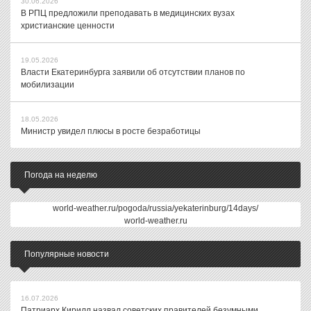
30.06.2026
В РПЦ предложили преподавать в медицинских вузах
христианские ценности
19.05.2026
Власти Екатеринбурга заявили об отсутствии планов по
мобилизации
18.05.2026
Министр увидел плюсы в росте безработицы
Погода на неделю
world-weather.ru/pogoda/russia/yekaterinburg/14days/
world-weather.ru
Популярные новости
16.07.2026
Патриарх Кирилл назвал советских правителей безумными