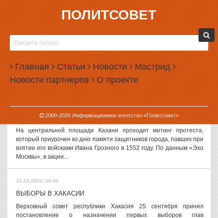
ПОЛИТСОВЕТ
14.10.2002, 09:05
ЮРИЙ САВЕНКО БОЛЬШЕ НЕ ДЕПУТАТ
Отказаться от депутатского кресла мэра Калининграда вынуждает
российское законодательство. Юрий Савенко написал заявление
Главная
Статьи
Новости
Мастрид
о сложении с себя полномочий регионального парламентария
Новости партнеров
О проекте
еще 8 октября....
14.10.2002, 09:05
2000-
2026
Информационное агентство «Политсовет»
МИТИНГ ТАТАРСКИХ НАЦИОНАЛИСТОВ
На центральной площади Казани проходит митинг протеста,
который приурочен ко дню памяти защитников города, павших при
взятии его войсками Ивана Грозного в 1552 году. По данным «Эхо
Москвы», в акции...
14.10.2002, 09:05
ВЫБОРЫ В ХАКАСИИ
Верховный совет республики Хакасия 25 сентября принял
постановление о назначении первых выборов глав