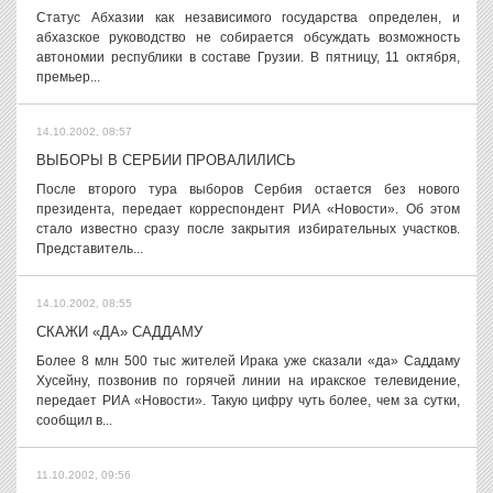
Статус Абхазии как независимого государства определен, и
абхазское руководство не собирается обсуждать возможность
автономии республики в составе Грузии. В пятницу, 11 октября,
премьер...
14.10.2002, 08:57
ВЫБОРЫ В СЕРБИИ ПРОВАЛИЛИСЬ
После второго тура выборов Сербия остается без нового
президента, передает корреспондент РИА «Новости». Об этом
стало известно сразу после закрытия избирательных участков.
Представитель...
14.10.2002, 08:55
СКАЖИ «ДА» САДДАМУ
Более 8 млн 500 тыс жителей Ирака уже сказали «да» Саддаму
Хусейну, позвонив по горячей линии на иракское телевидение,
передает РИА «Новости». Такую цифру чуть более, чем за сутки,
сообщил в...
11.10.2002, 09:56