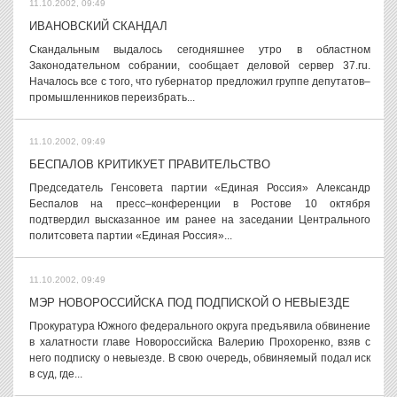
11.10.2002, 09:49
ИВАНОВСКИЙ СКАНДАЛ
Скандальным выдалось сегодняшнее утро в областном
Законодательном собрании, сообщает деловой сервер 37.ru.
Началось все с того, что губернатор предложил группе депутатов–
промышленников переизбрать...
11.10.2002, 09:49
БЕСПАЛОВ КРИТИКУЕТ ПРАВИТЕЛЬСТВО
Председатель Генсовета партии «Единая Россия» Александр
Беспалов на пресс–конференции в Ростове 10 октября
подтвердил высказанное им ранее на заседании Центрального
политсовета партии «Единая Россия»...
11.10.2002, 09:49
МЭР НОВОРОССИЙСКА ПОД ПОДПИСКОЙ О НЕВЫЕЗДЕ
Прокуратура Южного федерального округа предъявила обвинение
в халатности главе Новороссийска Валерию Прохоренко, взяв с
него подписку о невыезде. В свою очередь, обвиняемый подал иск
в суд, где...