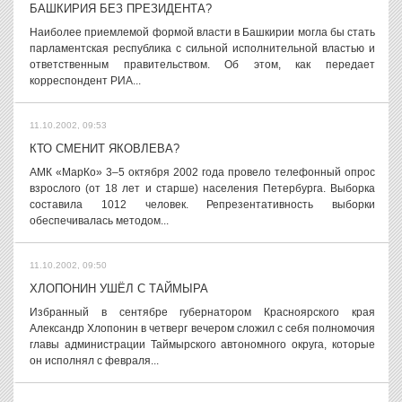
БАШКИРИЯ БЕЗ ПРЕЗИДЕНТА?
Наиболее приемлемой формой власти в Башкирии могла бы стать
парламентская республика с сильной исполнительной властью и
ответственным правительством. Об этом, как передает
корреспондент РИА...
11.10.2002, 09:53
КТО СМЕНИТ ЯКОВЛЕВА?
АМК «МарКо» 3–5 октября 2002 года провело телефонный опрос
взрослого (от 18 лет и старше) населения Петербурга. Выборка
составила 1012 человек. Репрезентативность выборки
обеспечивалась методом...
11.10.2002, 09:50
ХЛОПОНИН УШЁЛ С ТАЙМЫРА
Избранный в сентябре губернатором Красноярского края
Александр Хлопонин в четверг вечером сложил с себя полномочия
главы администрации Таймырского автономного округа, которые
он исполнял с февраля...