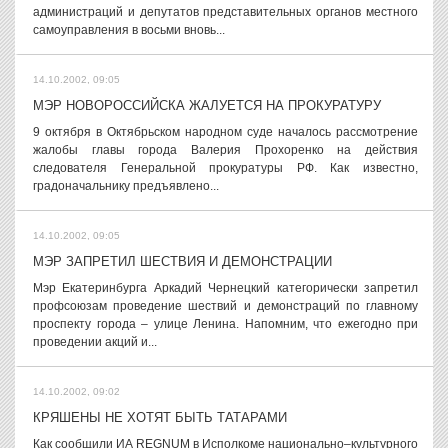
администраций и депутатов представительных органов местного
самоуправления в восьми вновь...
14.10.2002, 09:05
МЭР НОВОРОССИЙСКА ЖАЛУЕТСЯ НА ПРОКУРАТУРУ
9 октября в Октябрьском народном суде началось рассмотрение
жалобы главы города Валерия Прохоренко на действия
следователя Генеральной прокуратуры РФ. Как известно,
градоначальнику предъявлено...
14.10.2002, 09:05
МЭР ЗАПРЕТИЛ ШЕСТВИЯ И ДЕМОНСТРАЦИИ
Мэр Екатеринбурга Аркадий Чернецкий категорически запретил
профсоюзам проведение шествий и демонстраций по главному
проспекту города – улице Ленина. Напомним, что ежегодно при
проведении акций и...
14.10.2002, 09:02
КРЯШЕНЫ НЕ ХОТЯТ БЫТЬ ТАТАРАМИ
Как сообщили ИА REGNUM в Исполкоме национально–культурного