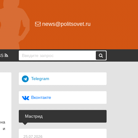
news@politsovet.ru
SS
Telegram
Вконтакте
Мастрид
ена
и и
25.07.2026