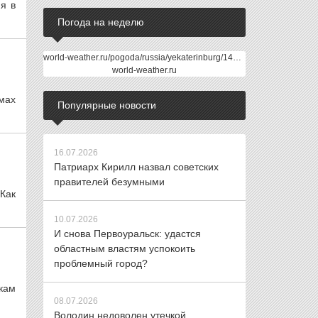
я в
Погода на неделю
world-weather.ru/pogoda/russia/yekaterinburg/14days/
world-weather.ru
мах
Популярные новости
16.07.2026
Патриарх Кирилл назвал советских
правителей безумными
 Как
10.07.2026
И снова Первоуральск: удастся
областным властям успокоить
проблемный город?
кам
08.07.2026
Володин недоволен утечкой