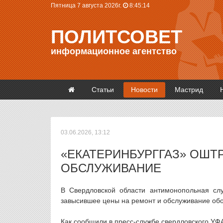
Пятница 7 августа 2026г.
8:45:14
ПОЛИТСОВЕТ
информационное агентство
Статьи
Новости
Мастрид
03.06.2026, 13:12
«ЕКАТЕРИНБУРГГАЗ» ОШТ
ОБСЛУЖИВАНИЕ
В Свердловской области антимонопольная слу
завысившее цены на ремонт и обслуживание об
Как сообщили в пресс-службе свердловского УФ