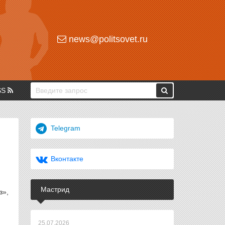
news@politsovet.ru
SS
Telegram
Вконтакте
Мастрид
з»,
25.07.2026