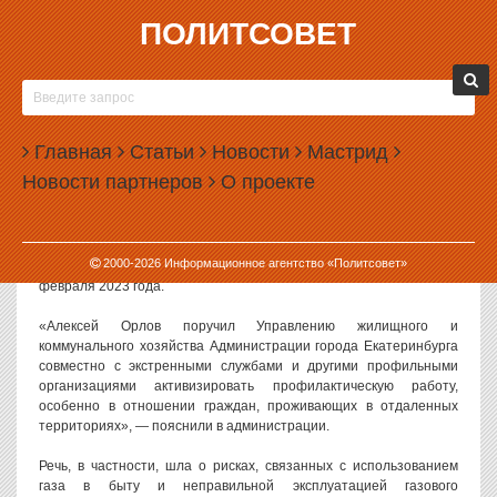
ПОЛИТСОВЕТ
28.02.2023, 14:16
ОРЛОВ ПОРУЧИЛ УСИЛИТЬ ПРОВЕРКИ
ГАЗОВИКОВ В ЕКАТЕРИНБУРГЕ
Главная
Статьи
Новости
Мастрид
Глава Екатеринбурга Алексей Орлов поручил усилить
Новости партнеров
О проекте
профилактику газового оборудования в жилых домах
Екатеринбурга.
Как сообщили в пресс-службе городской администрации, такое
2000-
2026
Информационное агентство «Политсовет»
поручение градоначальник озвучил на совещании во вторник, 28
февраля 2023 года.
«Алексей Орлов поручил Управлению жилищного и
коммунального хозяйства Администрации города Екатеринбурга
совместно с экстренными службами и другими профильными
организациями активизировать профилактическую работу,
особенно в отношении граждан, проживающих в отдаленных
территориях», — пояснили в администрации.
Речь, в частности, шла о рисках, связанных с использованием
газа в быту и неправильной эксплуатацией газового