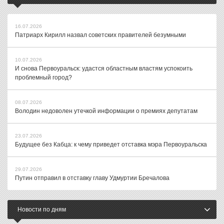
16.07.2026
Патриарх Кирилл назвал советских правителей безумными
10.07.2026
И снова Первоуральск: удастся областным властям успокоить
проблемный город?
08.07.2026
Володин недоволен утечкой информации о премиях депутатам
23.07.2026
Будущее без Кабца: к чему приведет отставка мэра Первоуральска
29.07.2026
Путин отправил в отставку главу Удмуртии Бречалова
Новости по дням