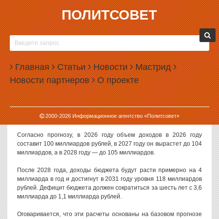
ПОЛИТСОВЕТ
23.03.2026, 13:53
ВЛАСТИ ЕКАТЕРИНБУРГА РАССЧИТЫВАЮТ НА
РЕЗКИЙ РОСТ ДОХОДОВ ПОСЛЕ 2028 ГОДА
Главная
Статьи
Новости
Мастрид
Власти Екатеринбург рассчитывают, что доходы городского
Новости партнеров
О проекте
бюджета с 2028 по 2031 год вырастут на 13 миллиардов рублей.
Такие цифры заложены в «Бюджетный прогноз муниципального
образования «город Екатеринбург» на долгосрочный период
2000-
2026
Информационное агентство «Политсовет»
2026-2031 годов».
Согласно прогнозу, в 2026 году объем доходов в 2026 году
составит 100 миллиардов рублей, в 2027 году он вырастет до 104
миллиардов, а в 2028 году — до 105 миллиардов.
После 2028 года, доходы бюджета будут расти примерно на 4
миллиарда в год и достигнут в 2031 году уровня 118 миллиардов
рублей. Дефицит бюджета должен сократиться за шесть лет с 3,6
миллиарда до 1,1 миллиарда рублей.
Оговаривается, что эти расчеты основаны на базовом прогнозе