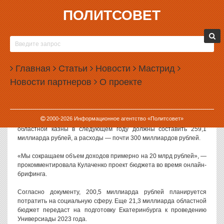
ПОЛИТСОВЕТ
29.10.2020, 13:19
ДЕФИЦИТ СВЕРДЛОВСКОГО БЮДЖЕТА
СОСТАВИТ БОЛЕЕ 40 МИЛЛИАРДОВ РУБЛЕЙ
Главная
Статьи
Новости
Мастрид
Расчетный дефицит бюджета Свердловской области на 2021 год
Новости партнеров
О проекте
составит 40,6 миллиарда рублей.
Проект бюджета на 2021 год и прогноз на 2022-2023 годы был
одобрен сегодня свердловским правительством. По оценке
2000-
2026
Информационное агентство «Политсовет»
министра финансов региона Галины Кулаченко, доходы
областной казны в следующем году должны составить 259,1
миллиарда рублей, а расходы — почти 300 миллиардов рублей.
«Мы сокращаем объем доходов примерно на 20 млрд рублей», —
прокомментировала Кулаченко проект бюджета во время онлайн-
брифинга.
Согласно документу, 200,5 миллиарда рублей планируется
потратить на социальную сферу. Еще 21,3 миллиарда областной
бюджет передаст на подготовку Екатеринбурга к проведению
Универсиады 2023 года.