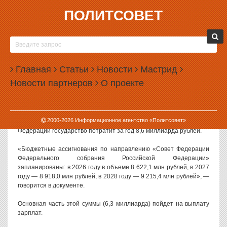
ПОЛИТСОВЕТ
01.10.2025, 11:50
РАСХОДЫ НА ГОСДУМУ И СОВЕТ ФЕДЕРАЦИИ
ВЫРАСТУТ НА 15%
Главная
Статьи
Новости
Мастрид
Федеральный бюджет в 2026 году потратит на обеспечение
Новости партнеров
О проекте
деятельности Государственной думы и Совета Федерации 26,2
миллиарда рублей, что на 15% больше, чем в 2025 году.
Объем расходов на функционирование палат Федерального
2000-
2026
Информационное агентство «Политсовет»
собрания раскрыт в проекте бюджета на 2026 год. Так, на Совет
Федерации государство потратит за год 8,6 миллиарда рублей.
«Бюджетные ассигнования по направлению «Совет Федерации
Федерального собрания Российской Федерации»
запланированы: в 2026 году в объеме 8 622,1 млн рублей, в 2027
году — 8 918,0 млн рублей, в 2028 году — 9 215,4 млн рублей», —
говорится в документе.
Основная часть этой суммы (6,3 миллиарда) пойдет на выплату
зарплат.