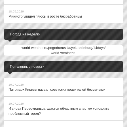
18.05.2026
Министр увидел плюсы в росте безработицы
Погода на неделю
world-weather.ru/pogoda/russia/yekaterinburg/14days/
world-weather.ru
Популярные новости
16.07.2026
Патриарх Кирилл назвал советских правителей безумными
10.07.2026
И снова Первоуральск: удастся областным властям успокоить
проблемный город?