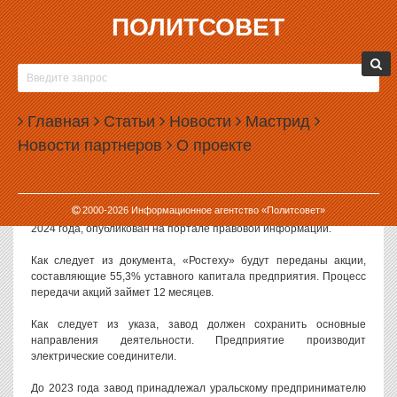
ПОЛИТСОВЕТ
08.05.2024, 09:22
ПУТИН ОТДАЛ БЫВШИЙ ЗАВОД МАЛИКА
ГАЙСИНА «РОСТЕХУ»
Главная
Статьи
Новости
Мастрид
Президент РФ Владимир Путин распорядился передать акции
Новости партнеров
О проекте
уральского завода «Исеть» госкорпорации «Ростех». До
прошлого года этот завод принадлежал экс-депутату Госдумы
Малику Гайсину.
2000-
2026
Информационное агентство «Политсовет»
Указ президента, подписанный в день его инаугурации 7 мая
2024 года, опубликован на портале правовой информации.
Как следует из документа, «Ростеху» будут переданы акции,
составляющие 55,3% уставного капитала предприятия. Процесс
передачи акций займет 12 месяцев.
Как следует из указа, завод должен сохранить основные
направления деятельности. Предприятие производит
электрические соединители.
До 2023 года завод принадлежал уральскому предпринимателю