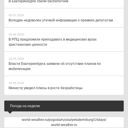
В Екатеринбурге сбили беспилотник
08.07.2026
Володин недоволен утечкой информации о премиях депутатам
30.06.2026
В РПЦ предложили преподавать в медицинских вузах
христианские ценности
19.05.2026
Власти Екатеринбурга заявили об отсутствии планов по
мобилизации
18.05.2026
Министр увидел плюсы в росте безработицы
Погода на неделю
world-weather.ru/pogoda/russia/yekaterinburg/14days/
world-weather.ru