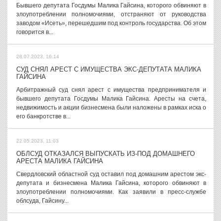
Бывшего депутата Госдумы Малика Гайсина, которого обвиняют в
злоупотреблении полномочиями, отстраняют от руководства
заводом «Исеть», перешедшим под контроль государства. Об этом
говорится в...
28.07.2023, 16:14
СУД СНЯЛ АРЕСТ С ИМУЩЕСТВА ЭКС-ДЕПУТАТА МАЛИКА
ГАЙСИНА
Арбитражный суд снял арест с имущества предпринимателя и
бывшего депутата Госдумы Малика Гайсина. Аресты на счета,
недвижимость и акции бизнесмена были наложены в рамках иска о
его банкротстве в...
22.05.2023, 11:03
ОБЛСУД ОТКАЗАЛСЯ ВЫПУСКАТЬ ИЗ-ПОД ДОМАШНЕГО
АРЕСТА МАЛИКА ГАЙСИНА
Свердловский областной суд оставил под домашним арестом экс-
депутата и бизнесмена Малика Гайсина, которого обвиняют в
злоупотреблении полномочиями. Как заявили в пресс-службе
облсуда, Гайсину...