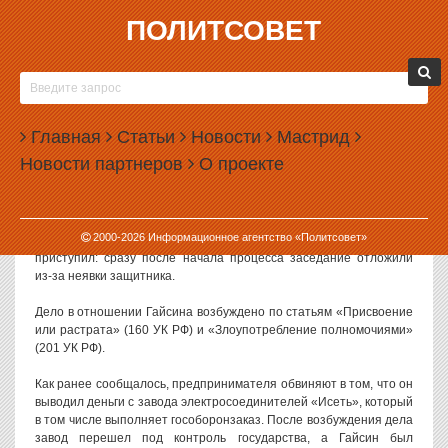
ПОЛИТСОВЕТ
20.12.2023, 17:50
В ЕКАТЕРИНБУРГЕ НАЧАЛИ СУДИТЬ ЭКС-
ДЕПУТАТА МАЛИКА ГАЙСИНА
Главная
Статьи
Новости
Мастрид
В Екатеринбурге стартовал судебный процесс по уголовному
Новости партнеров
О проекте
делу в отношении бизнесмена и экс-депутата Государственной
думы Малика Гайсина.
Первое заседание по делу было назначено на 20 декабря 2023
2000-
2026
Информационное агентство «Политсовет»
года. Впрочем, к рассмотрению дела по существу суд пока не
приступил: сразу после начала процесса заседание отложили
из-за неявки защитника.
Дело в отношении Гайсина возбуждено по статьям «Присвоение
или растрата» (160 УК РФ) и «Злоупотребление полномочиями»
(201 УК РФ).
Как ранее сообщалось, предпринимателя обвиняют в том, что он
выводил деньги с завода электросоединителей «Исеть», который
в том числе выполняет гособоронзаказ. После возбуждения дела
завод перешел под контроль государства, а Гайсин был