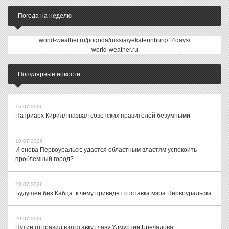
Погода на неделю
world-weather.ru/pogoda/russia/yekaterinburg/14days/
world-weather.ru
Популярные новости
16.07.2026
Патриарх Кирилл назвал советских правителей безумными
10.07.2026
И снова Первоуральск: удастся областным властям успокоить
проблемный город?
23.07.2026
Будущее без Кабца: к чему приведет отставка мэра Первоуральска
29.07.2026
Путин отправил в отставку главу Удмуртии Бречалова